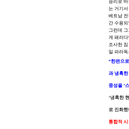
승리로 바
는 거기서 
베트남 전쟁
간 수용되
그런데 그
게 패러다
조사한 짐 
일 파라독
“한편으로
과 냉혹한
중성을 ‘스
‘냉혹한 현
로 진화했
통합적 시