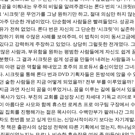
성공을 이뤄내는 우주의 비밀을 알려주겠다는 론다 번의 ‘시크릿(the s
 그 ‘시크릿’은 무언가를 그냥 원하기만 하고, 절대 의심만 하지 
아주 단순한 개념이었다. 단순함에 사람들은 빨려들었다. 성공과
유가 전혀 없었다. 론다 번은 자신의 그 단순한 ‘시크릿’이 실존
장하기 위해 수많은 사례를 보여주며, 이 법칙이 이미 동서고금에
있다고 강력하게 주장하고 있었다. 상당히 그럴듯한 전개였다. 그
 많은 사람과, 부유함을 원하는 평범한 사람들에게 자신도 쉽게 
분했다. 그 결과 시크릿은 쉽게 성공을 만들어 내려는 사람들과 
의 아편 같은 역할을 해내었고 호주의 프로듀서 출신이었던 그녀
. 시크릿을 통해 론다 번과 DVD 기획자들은 돈방석에 앉을 수
던 숱한 사람들은 지금 어떻게 되었을까? 전부 부를 이루었을까?
지금 과연 자신의 꿈을 이루었거나, 꿈을 이루는 길에 들어서 있
 목사가 있다. 부친의 교회를 급성장 시킨 차세대 기독교 리더로 
이 아름다운 사모와 함께 휴스턴 로케츠 프로 야구팀 구장에서 수
일 집회를 진행해가는 젊은 목사이다. 수백만부가 팔려나간 그의 
차도 한번쯤 보고 싶게 만드는, 신앙서적이라기 보다는 자기계발서 
 첫 책은 출판사의 상업성 전략에 따른 기획에서 였는지, 하나님
 집필이었는지는 모르나, 비슷한 후속작을 여러 종 만들어내었고,