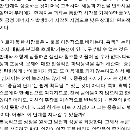
한 단계씩 상승하는 것이 더욱 그러하다. 세상과 자신을 변화시킬
일먼저 우리에게 던져지는 과제는 통합적 시각을 가져야만 풀어낼 
한 긍정 에너지가 발생하기 시작한 지점으로 낮은 상태의 ‘편파
이다.
 이르지 못한 사람들은 사물을 이원적으로 바라본다. 흑백의 논
따라서 대립과 분열을 초래할 가능성이 있다. 구부릴 수 없는 것은
반대와 저항에 집중하면 생산과 창조를 이끌어 낼 수가 없다. 따라
성과 포용력, 문제에 대한 현실적인 파악능력을 갖게 해준다. ‘
심탄회하게 받아들이게 되고, 또 마음대로 되지 않는다고 해서
, 심지어는 전혀 놀라지도 않게 된다. 중용의 자세가 가지는 강력한
런데 ‘중용의 단계’는 쉽게 획득될 수 있는 것이 아니다. 특히 흑
스로에 대한 배신으로 여겨지므로, 전혀 받아들이지 않으려고 한다
있다하더라도, 자신의 주장을 지속적으로 반복하거나 동전의 한면
가지 못할 것이다. 그의 한계는 바로 이지점이고 그는 중용의 레
것이다. 어떻게 이 단계를 지나갈 수 있을까?
본능적으로 성장을 원하고 발전과 성공을 희망한다. 그래서 누
래를 찾으려고 한다. 인간이 아직 꿈을 버리지 않았음의 증거이다