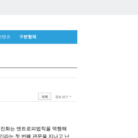
컨텐츠
구본형체
목록
정보 보기
. 진화는 엔트로피법칙을 역행해
용기라는 첫 번째 관문을 지나고 난