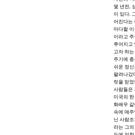
몇 년전, 
이 있다.
어진다는 
마다할 이
이라고 주
루어지고 
고자 하는
주기에 충
쉬운 정신
팔려나갔다
릿을 믿었
사람들은 
미국의 한
화배우 같
속에 매주
닌 사람조
라는 그의
도에 의한