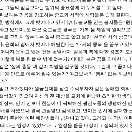
이 신제품을 만들어낼 수 있으며, 피라미드를 만들어내는 건 한 개
는 그들의 믿음보다는 행위의 중요성에 더 무게를 두고 싶다.
위보다는 믿음을 강조하는 종교와 서적에 사람들은 쉽게 끌린다.
한 방식에서 크게 벗어나고 있지 않다. 불교를 믿는 불자들은 ‘
하고 있으며, 또 다른 종교들도 결국은 ‘기복’을 제일의 원칙으로
복을 구하지 않는다는 일부 종교도 알고 보면 ‘천국에서의 상급’
, 윤회의 업에서 벗어나 해탈한다는 ‘내세의 행복’을 꿈꾸고 있
벗어나지 못하고 있는 것은 동일하다. 믿음과 복에 대한 강조가 모
 이렇게 복을 원할 수 밖에 없는가? 이때의 복은 꿈을 의미한다.
같은 ‘삶의 충동’과 같이 희망을 갈구할 것이다, 그런데 그 꿈이나 
교의 ‘원’만으로 이루어 질수 있는가? 야고보서의 ‘행위’ 없는 히
는가?
믿고 투자했다가 원금전체를 날린 주식투자자 같은 실패한 회의주
철썩같이 믿으며 자신의 전 재산을 교회에 헌납한 초라한 행색의
 장로, 믿기 전보다 현실이 더 팍팍해진 광신도들의 냉랭해진 믿
천배를 하였으나 결국 관절염만 심해졌고, 연이은 입시에 실패한 군
.....우리 주변엔 이런 패잔병들이 넘쳐나고 있다. 그리고 나 역시
그때 나는 열정이 있었으나 그 열정을 쏟을 대상이 고정되어 있지 