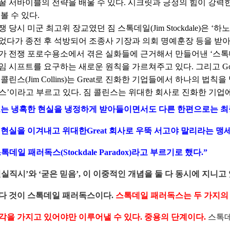
꿀 서바이블의 전략을 배울 수 있다. 시크릿과 긍정의 힘이 강력한
볼 수 있다.
 당시 미군 최고위 장교였던 짐 스톡데일(Jim Stockdale)은 ‘
었다가 종전 후 석방되어 조종사 기장과 의회 명예훈장 등을 받아 
가 전쟁 포로수용소에서 겪은 실화들에 근거해서 만들어낸 ‘스톡
임 시프트를 요구하는 새로운 원칙을 가르쳐주고 있다. 그리고 Goo
콜린스(Jim Collins)는 Great로 진화한 기업들에서 하나의 법
스’이라고 부르고 있다. 짐 콜린스는 위대한 회사로 진화한 기업에
는 냉혹한 현실을 냉정하게 받아들이면서도 다른 한편으로는 최종
 현실을 이겨내고 위대한Great 회사로 우뚝 서고야 말리라는 맹세
톡데일 패러독스(Stockdale Paradox)라고 부르기로 했다.”
실직시’와 ‘굳은 믿음’, 이 이중적인 개념을 둘 다 동시에 지니고 있
다 것이 스톡데일 패러독스이다.
스톡데일 패러독스는 두 가지의 
각을 가지고 있어야만 이루어낼 수 있다. 중용의 단계이다.
스톡데