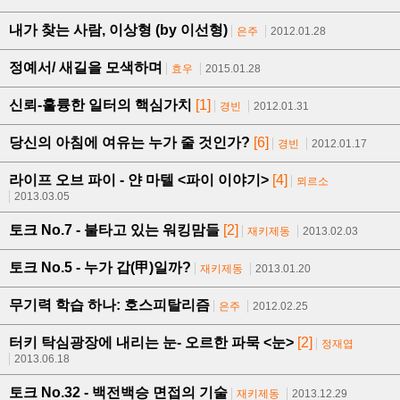
내가 찾는 사람, 이상형 (by 이선형)
은주
2012.01.28
정예서/ 새길을 모색하며
효우
2015.01.28
신뢰-훌륭한 일터의 핵심가치
[1]
경빈
2012.01.31
당신의 아침에 여유는 누가 줄 것인가?
[6]
경빈
2012.01.17
라이프 오브 파이 - 얀 마텔 <파이 이야기>
[4]
뫼르소
2013.03.05
토크 No.7 - 불타고 있는 워킹맘들
[2]
재키제동
2013.02.03
토크 No.5 - 누가 갑(甲)일까?
재키제동
2013.01.20
무기력 학습 하나: 호스피탈리즘
은주
2012.02.25
터키 탁심광장에 내리는 눈- 오르한 파묵 <눈>
[2]
정재엽
2013.06.18
토크 No.32 - 백전백승 면접의 기술
재키제동
2013.12.29