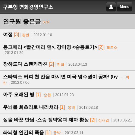
Menu
연구원 좋은글
676
여정
[3]
경빈
2012.01.10
몽고메리 <빨간머리 앤>, 강미영 <숨통트기>
[2]
뫼르소
2013.01.29
장하도다 스텐카라친
[2]
진철
2013.04.13
스타벅스 커피 천 잔을 마시면 미국 영주권이 공짜! (by ...
희
산
2012.07.06
아주 오래된 병
[1]
승완
2012.01.23
우뇌를 회초리로 내리쳐라
[1]
옹박
2013.03.18
삶을 바꾼 만남 -스승 정약용과 제자 황상
[2]
정재엽
2013.05.21
좌뇌형 인간의 죽음
[1]
옹박
2013.03.11