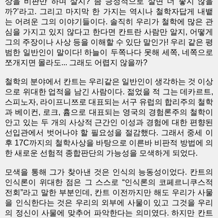
상을 비판만 하며 살지? 좀 긍정적으로 살면 더 좋지 않을
까?’라고. 그리고 마지막 한 가지는 역시나 철학자답게 내뱉
는 어려운 그의 이야기들이다. 솔직히 우리가 철학에 많은 관
심을 가지고 있지 않다고 한다면 칸트란 사람만 알지, 어떻게
그의 주장이나 사상 등을 이해할 수 있단 말인가! 우리 같은 평
범한 일반인이 말이다! 하늘이 두쪽나다 못해 세쪽, 네쪽으로
쪼개지면 몰라도... 그래도 어렵지 않을까?
철학의 분야에서 칸트는 우리같은 일반인이 생각하는 것 이상
으로 위대한 업적을 남긴 사람이다. 젊었을 적 그는 데카르트,
스피노자, 라이프니쯔로 대표되는 서구 유럽의 합리주의 철학
과 베이컨, 로크, 흄으로 대표되는 영국의 경험론주의 철학이
안고 있는 두 개의 사상적 근간인 이성과 경험에 대한 편향된
선입관에서 벗어나야 할 필요성을 절감했다. 그래서 중세 이
후 17C까지의 철학사상을 바탕으로 이른바 비판적 방법에 의
한 새로운 선험적 종합판단의 가능성을 모색하게 되었다.
모색을 통해 그가 찾아낸 것은 인식의 능동성이었다. 칸트의
인식론이 위대한 점은 그 스스로 “인식론의 코페르니쿠스적
전회”라고 말한 부분인데, 칸트 이전까지만 해도 우리가 사물
을 인식한다는 것은 우리의 외부에 사물이 있고 그것을 우리
의 정신이 사물에 맞추어 파악한다는 의미였다. 하지만 칸트