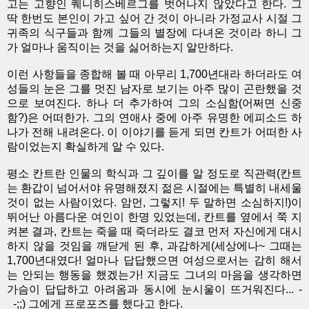
고는 고향인 퀘니히스베르그를 벗어나지 않았다고 한다. 그
딱 한번도 본인이 가고 싶어 간 것이 아니라 가정교사 시절 그
귀족의 식구들과 함께 그들의 별장에 다녀온 것이라 하니 그
가 얼마나 움직이는 것을 싫어하는지 알만하다.
이런 사항들을 종합해 볼 때 아무리 1,700년대라 하더라도 여
성들의 눈은 그를 멋진 남자로 보기는 아주 많이 곤란했을 것
으로 보여진다. 하나 더 추가하여 그의 소심함(어쩌면 신중
함?)은 어떠한가. 그의 연애사 중에 아주 유명한 에피소드 하
나가 전해 내려온다. 이 이야기를 듣게 되면 칸트가 어떠한 사
람이었는지 확실하게 알 수 있다.
평소 칸트란 인물의 학식과 그 깊이를 알 정도로 직관력(칸트
는 환갑이 넘어서야 유명해졌지 젊은 시절에는 특별히 내세울
것이 없는 사람이었다. 암먼, 그렇지! 두 말하면 소심하지!)이
뛰어난 아름다운 여인이 한명 있었는데, 칸트를 옆에서 쭉 지
켜본 결과, 칸트는 죽을 때 죽더라도 결코 먼저 자신에게 대시
하지 않을 것임을 깨닫게 된 후, 과감하게(세상에나~ 그때는
1,700년대였다! 얼마나 답답했으면 여성으로서는 감히 해서
는 안되는 행동을 했겠는가! 지금도 그녀의 마음을 생각하면
가슴이 답답하고 아려옴과 동시에 눈시울이 뜨거워진다... -
_-;;) 그에게 프로포즈를 했다고 한다.