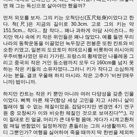
면 왜 그는 독신으로 살아야만 했을까?
먼저 외모를 보자. 그의 키는 오척단신(五尺短身)이었다고 한
다. 척(尺)은 지금의 길이로 30.3cm. 고로 그의 키는 약
151.5cm... 작다... 참 작다... 꽤나 과하게 아담 사이즈다... 하
지만 역사 속에 키 작은 위인들은 꽤나 많았다. 예를 들면 우리
나라의 동학운동을 이끌었던 녹두장군 전봉준 또한 칸트와 비
슷한 키였고, 일본의 도요토미 히데요시를 비롯하여 러시아의
우주비행사였던 유리 가가린, 프랑스의 황제였던 나폴레옹 그
리고 중국의 작은 거인 등소평까지 모두 다 160cm를 넘지 못
하는 작은 키들의 소유자였다..그러니 키가 작다고 소심하게
사는 분들, 결코 우울해 하지 마시라. 작은 고추가 ‘비싼’(매우
니까) 법이니까.
하지만 칸트는 작은 키 뿐만 아니라 여러 다양성을 갖춘 인물
이었다. 삐쩍 마른 체구(항상 세상 고민을 지고 사려니 살이
찔래야 찔 수 없는 체질이었음. 잡담이지만 변경연 4기 연구
원 중 모창씨가 이와 비슷한 체질인 것으로 보여진다^^;), 각
이 질대로 진 얼굴, 머리가 큰 대두형 몸매. 게다가 시계고환처
럼 매일 변함없이 일정하게만 흔들리는 그의 사생활까지. 어
디 그뿐인가? 여행을 싫어하여 죽을 때까지 딱 한번을 제외하