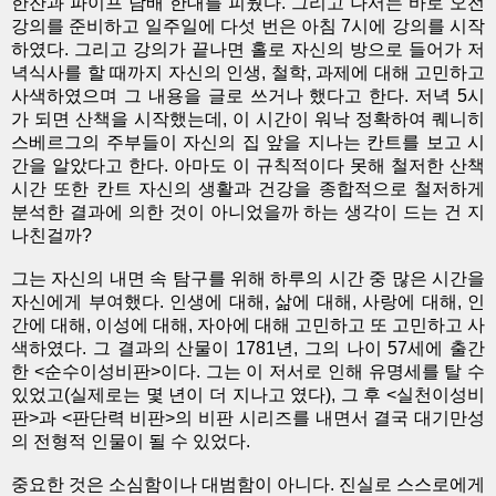
한잔과 파이프 담배 한대를 피웠다. 그리고 나서는 바로 오전
강의를 준비하고 일주일에 다섯 번은 아침 7시에 강의를 시작
하였다. 그리고 강의가 끝나면 홀로 자신의 방으로 들어가 저
녁식사를 할 때까지 자신의 인생, 철학, 과제에 대해 고민하고
사색하였으며 그 내용을 글로 쓰거나 했다고 한다. 저녁 5시
가 되면 산책을 시작했는데, 이 시간이 워낙 정확하여 퀘니히
스베르그의 주부들이 자신의 집 앞을 지나는 칸트를 보고 시
간을 알았다고 한다. 아마도 이 규칙적이다 못해 철저한 산책
시간 또한 칸트 자신의 생활과 건강을 종합적으로 철저하게
분석한 결과에 의한 것이 아니었을까 하는 생각이 드는 건 지
나친걸까?
그는 자신의 내면 속 탐구를 위해 하루의 시간 중 많은 시간을
자신에게 부여했다. 인생에 대해, 삶에 대해, 사랑에 대해, 인
간에 대해, 이성에 대해, 자아에 대해 고민하고 또 고민하고 사
색하였다. 그 결과의 산물이 1781년, 그의 나이 57세에 출간
한 <순수이성비판>이다. 그는 이 저서로 인해 유명세를 탈 수
있었고(실제로는 몇 년이 더 지나고 였다), 그 후 <실천이성비
판>과 <판단력 비판>의 비판 시리즈를 내면서 결국 대기만성
의 전형적 인물이 될 수 있었다.
중요한 것은 소심함이나 대범함이 아니다. 진실로 스스로에게