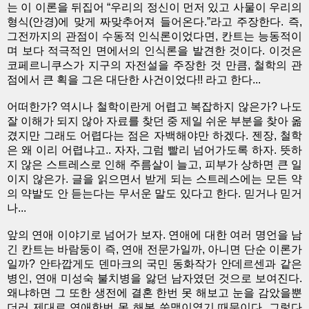
는 이 이론을 뒤집어 “우리의 정신이 먼저 있고 사물이 우리의
형식(안경)에 맞게 짜맞추어져 들어온다.”라고 주장한다. 즉,
그전까지의 관점이 수동적 인식론이었다면, 칸트는 능동적이
며 보다 적극적인 면에서의 인식론을 발견한 것이다. 이것은
코페르니쿠스가 지구의 자전설을 주장한 것 만큼, 철학의 관
점에서 큰 획을 그은 대단한 사건이었다!! 라고 한다...
어떠한가? 역시나 철학이란게 어렵고 복잡하지 않은가? 나도
잘 이해가 되지 않아 자료를 찾던 중 제일 쉬운 부분을 찾아 옮
겼지만 그래도 어렵다는 점은 자백해야만 하겠다. 젠장, 철학
은 왜 이리 어렵냐고.. 자자, 그럼 빨리 넘어가도록 하자. 뜻하
지 않은 스트레스로 인해 주름살이 늘고, 피부가 상하면 큰 일
이지 않은가. 글을 읽으면서 받게 되는 스트레스에는 모든 약
의 약발도 안 듣는다는 무서운 말도 있다고 한다. 믿거나 믿거
나...
앞의 연애 이야기로 넘어가 보자. 연애에 대한 여러 명언을 남
긴 칸트는 바람둥이 즉, 연애 전문가일까, 아니면 단순 이론가
일까? 안타깝게도 덴마크의 국민 동화작가 안데르센과 같은
병인, 연애 미성숙 불치병을 앓던 남자였던 것으로 보여진다.
왜냐하면 그 또한 생전에 결혼 한번 못 해보고 눈을 감았을뿐
더러 제대로 연애한번 못 해본 쑥맥이였기 때문이다. 그렇다