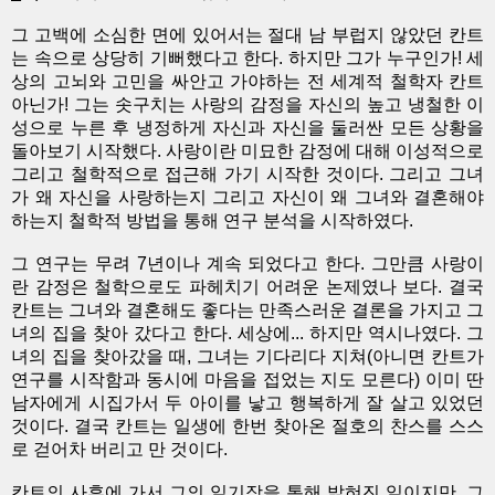
그 고백에 소심한 면에 있어서는 절대 남 부럽지 않았던 칸트
는 속으로 상당히 기뻐했다고 한다. 하지만 그가 누구인가! 세
상의 고뇌와 고민을 싸안고 가야하는 전 세계적 철학자 칸트
아닌가! 그는 솟구치는 사랑의 감정을 자신의 높고 냉철한 이
성으로 누른 후 냉정하게 자신과 자신을 둘러싼 모든 상황을
돌아보기 시작했다. 사랑이란 미묘한 감정에 대해 이성적으로
그리고 철학적으로 접근해 가기 시작한 것이다. 그리고 그녀
가 왜 자신을 사랑하는지 그리고 자신이 왜 그녀와 결혼해야
하는지 철학적 방법을 통해 연구 분석을 시작하였다.
그 연구는 무려 7년이나 계속 되었다고 한다. 그만큼 사랑이
란 감정은 철학으로도 파헤치기 어려운 논제였나 보다. 결국
칸트는 그녀와 결혼해도 좋다는 만족스러운 결론을 가지고 그
녀의 집을 찾아 갔다고 한다. 세상에... 하지만 역시나였다. 그
녀의 집을 찾아갔을 때, 그녀는 기다리다 지쳐(아니면 칸트가
연구를 시작함과 동시에 마음을 접었는 지도 모른다) 이미 딴
남자에게 시집가서 두 아이를 낳고 행복하게 잘 살고 있었던
것이다. 결국 칸트는 일생에 한번 찾아온 절호의 찬스를 스스
로 걷어차 버리고 만 것이다.
칸트의 사후에 가서 그의 일기장을 통해 밝혀진 일이지만, 그