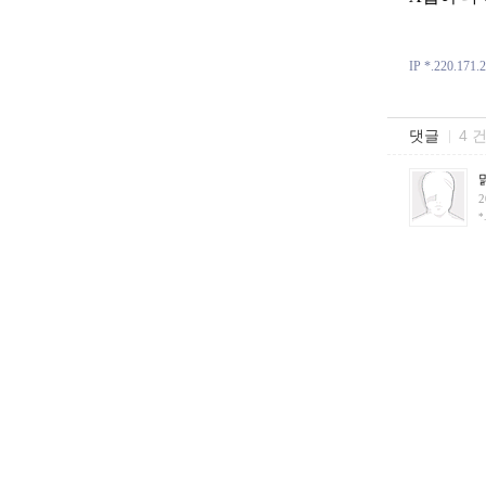
IP *.220.171.
댓글
4 
2
*