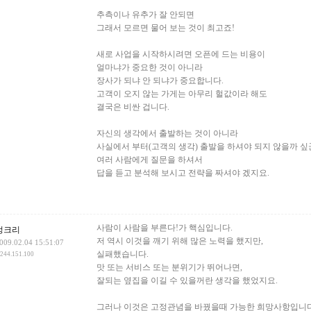
추측이나 유추가 잘 안되면
그래서 모르면 물어 보는 것이 최고죠!
새로 사업을 시작하시려면 오픈에 드는 비용이
얼마냐가 중요한 것이 아니라
장사가 되냐 안 되냐가 중요합니다.
고객이 오지 않는 가게는 아무리 헐값이라 해도
결국은 비싼 겁니다.
자신의 생각에서 출발하는 것이 아니라
사실에서 부터(고객의 생각) 출발을 하셔야 되지 않을까 
여러 사람에게 질문을 하셔서
답을 듣고 분석해 보시고 전략을 짜셔야 겠지요.
사람이 사람을 부른다!가 핵심입니다.
정크리
저 역시 이것을 깨기 위해 많은 노력을 했지만,
009.02.04 15:51:07
실패했습니다.
.244.151.100
맛 또는 서비스 또는 분위기가 뛰어나면,
잘되는 옆집을 이길 수 있을꺼란 생각을 했었지요.
그러나 이것은 고정관념을 바꿨을때 가능한 희망사항입니다