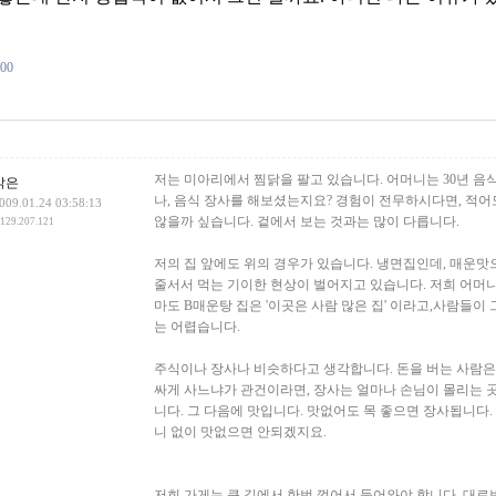
200
건
저는 미아리에서 찜닭을 팔고 있습니다. 어머니는 30년 음
맑은
나, 음식 장사를 해보셨는지요? 경험이 전무하시다면, 적어
009.01.24 03:58:13
않을까 싶습니다. 겉에서 보는 것과는 많이 다릅니다.
.129.207.121
저의 집 앞에도 위의 경우가 있습니다. 냉면집인데, 매운맛으
줄서서 먹는 기이한 현상이 벌어지고 있습니다. 저희 어머니
마도 B매운탕 집은 '이곳은 사람 많은 집' 이라고,사람들이
는 어렵습니다.
주식이나 장사나 비슷하다고 생각합니다. 돈을 버는 사람은 
싸게 사느냐가 관건이라면, 장사는 얼마나 손님이 몰리는 곳
니다. 그 다음에 맛입니다. 맛없어도 목 좋으면 장사됩니다
니 없이 맛없으면 안되겠지요.
저희 가게는 큰 길에서 한번 꺽어서 들어와야 합니다. 대로