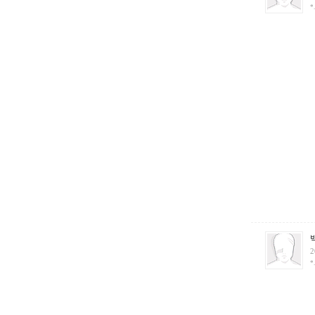
*
2
*