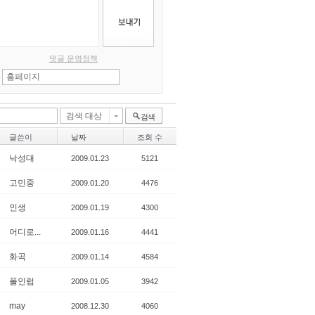
댓글 운영정책
검색 대상
검색
글쓴이
날짜
조회 수
낙성대
2009.01.23
5121
고민중
2009.01.20
4476
인생
2009.01.19
4300
어디로...
2009.01.16
4441
화곡
2009.01.14
4584
폴인럽
2009.01.05
3942
may
2008.12.30
4060