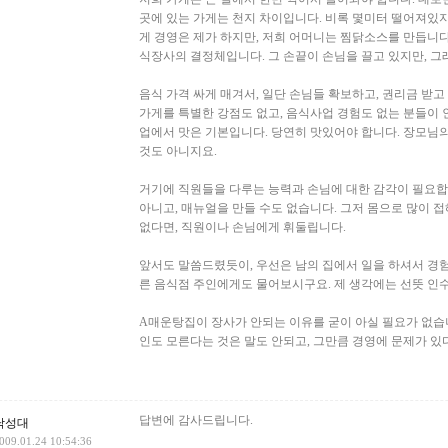
곳에 있는 가게는 천지 차이입니다. 비록 몇미터 떨어져있지
게 경영은 제가 하지만, 저희 어머니는 찜닭소스를 만듭니다
식장사의 결정체입니다. 그 손끝이 손님을 끌고 있지만, 그래
음식 가격 싸게 매겨서, 일단 손님들 확보하고, 권리금 받고
가게를 특별한 강점도 없고, 음식사업 경험도 없는 분들이
업에서 맛은 기본입니다. 당연히 맛있어야 합니다. 장모님
것도 아니지요.
거기에 직원들을 다루는 능력과 손님에 대한 감각이 필요합
아니고, 매뉴얼을 만들 수도 없습니다. 그저 몸으로 많이 접
없다면, 직원이나 손님에게 휘둘립니다.
앞서도 말씀드렸듯이, 우선은 남의 집에서 일을 하셔서 경험
른 음식점 주인에게도 물어보시구요. 제 생각에는 선뜻 인
A매운탕집이 장사가 안되는 이유를 굳이 아실 필요가 없습니
인도 모른다는 것은 말도 안되고, 그만큼 경영에 문제가 있
답변에 감사드립니다.
낙성대
009.01.24 10:54:36