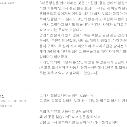
A매운탕집을 인수하려는 것은 맛, 친절, 청결 면에서 옆집
.220.171.200
적인 기술이 없어서 손님 쏠림 현상이 나타난 게 아닐까 
권리금으로 들어가서 이익을 내기가 쉽지 않을까 생각한 거
목이 안좋은 게 아닐까도 고민해 봤는데요, 두집이 나란히
나빠서 그렇다고 보기도 힘듭니다. 약간의 차이가 있다고 하
라고 보기는 무리로 보입니다.
경영적인 문제가 있지 않을까 하는 부분도 일단 손님 입장
음식맛, 주인장의 친절함, 서비스, 매장의 청결함, 가격 가
음식 구색도 두 집이 거의 비슷하며 차라리 A집은 감자전 하
제가 3년 넘게 다녀본 집이고 친구들과도 여러 차례 먹어봤
상하다고 하더군요.
마케팅력 외에 어떤 다른 요인이 있을 수 있는지가 궁금하여
(참고로 집사람이 인사동의 유기농식당에서 1년 정도 일해
우는 갖추고 있다고 생각하고 있습니다)
그래서 설문조사라는 것이 있습니다.
백산
그 중에 항목을 정하지 않고 하는 개방형 질문을 하시는 거죠
009.01.26 00:19:59
.131.127.38
직접 인터뷰로 B 음식점 손님들에게
왜 이 곳을 찾습니까? 라고 질문을 하시고
답을 모아서 분석하시면 도움이 되시리라 생각됩니다.