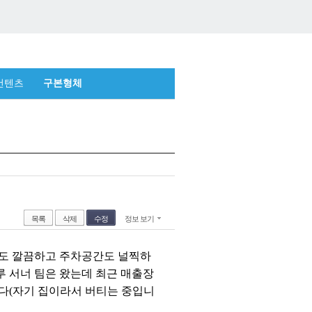
컨텐츠
구본형체
목록
삭제
수정
정보 보기
장도 깔끔하고 주차공간도 널찍하
루 서너 팀은 왔는데 최근 매출장
니다(자기 집이라서 버티는 중입니