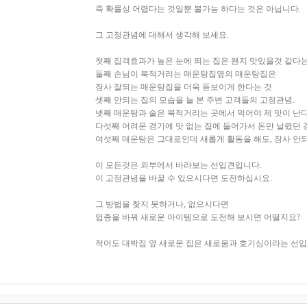
즉 확률상 어렵다는 것일뿐 불가능 하다는 것은 아닙니다.
그 고정관념에 대해서 생각해 보세요.
첫째 집객효과가 높은 눈에 띄는 집은 왠지 맛있을것 같다
둘째 손님이 북적거리는 매운탕집옆의 매운탕집은
장사 잘되는 매운탕집을 더욱 돋보이게 한다는 것
셋째 안되는 집의 모습을 늘 본 주변 고객들의 고정관념.
넷째 매운탕과 술은 북적거리는 곳에서 먹어야 제 맛이 난
다섯째 어려운 경기에 맛 없는 집에 들어가서 돈만 날렸던
여섯째 매운탕은 그대로인데 새롭게 활동을 해도, 장사 안
이 모든것은 외부에서 바라보는 선입견입니다.
이 고정관념을 바꿀 수 있으시다면 도전하십시요.
그 방법을 찾지 못하거나, 없으시다면
업종을 바꿔 새로운 아이템으로 도전해 보시면 어떨지요?
적어도 대박집 옆 새로운 집은 새로움과 호기심이라는 선입