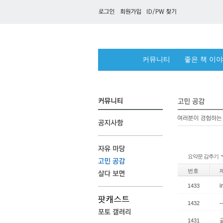
커뮤니티
좋은 책 이
요약문 감추기
번호
i
1433
1432
1431