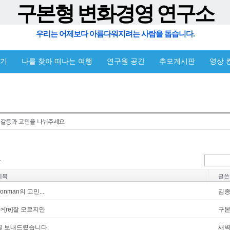
구본형 변화경영 연구소
우리는 어제보다 아름다워지려는 사람을 돕습니다.
야기
나를 찾아 떠나는 여행
연구원 공간
추모게시판
영상 
제목
글쓴
ronman의 고민...
김
-->[re]잘 모르지만
구
글 보내드렸습니다.
새