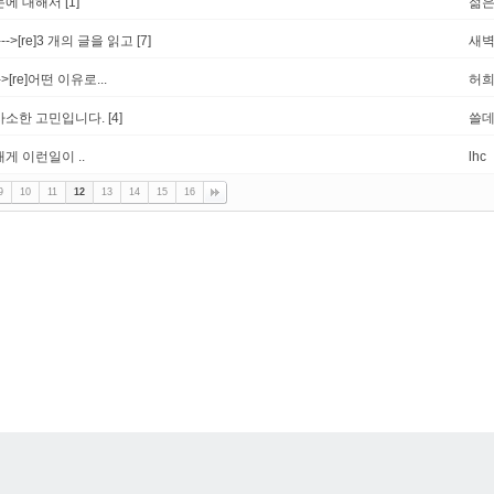
돈에 대해서
[1]
젊은
--->[re]3 개의 글을 읽고
[7]
새
->[re]어떤 이유로...
허
사소한 고민입니다.
[4]
쓸데
내게 이런일이 ..
lhc
9
10
11
12
13
14
15
16