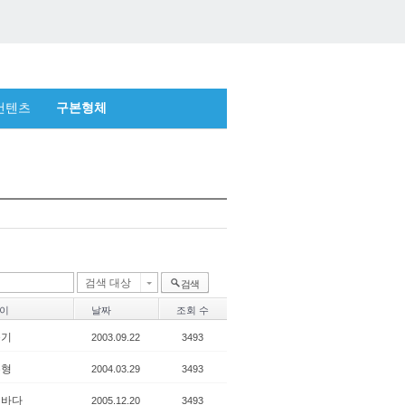
컨텐츠
구본형체
검색 대상
검색
이
날짜
조회 수
종기
2003.09.22
3493
본형
2004.03.29
3493
벽바다
2005.12.20
3493