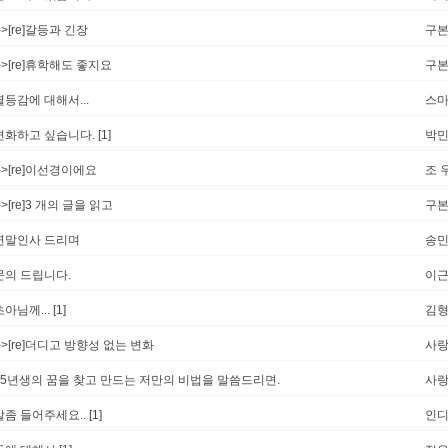
-->[re]갈등과 긴장
구
-->[re]휴학해도 좋지요
구
열등감에 대해서...
스
변화하고 싶습니다.
[1]
박
-->[re]이선경이에요
조 
-->[re]3 개의 글을 읽고
구
연말인사 드리며
송
문의 드립니다.
이
초아님께...
[1]
김
-->[re]더디고 방향성 없는 변화
사랑
65년생의 꿈을 찾고 만드는 저만의 비법을 말씀드리면.
사
말좀 들어주세요..
[1]
인