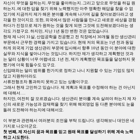
자신이 무엇을 잘하는지
..
무엇을 좋아하는지
..
그리고 앞으로 무엇을 하길 원
하는지
..
에 대한 답을 찾기 위해 노력했지만 아주 명확한 해답을 찾을 수 없
었기에 지금까지 제가 해온 분야를 계속해 나가며 길을 찾아보겠다라고 생
각을 한 것이지요
.
또한
,
외국에서 많은 사람들을 만나고 새로운 세상을 경험
하다가 진정으로 제가 원하는 것을 찾게 되면 그것에 도전해보겠다라는 생
각도 가졌구요
.
하지만
,
지난
1
년 동안 변한 것은 없었습니다
.
현재 제 나이
31
살
,
산업공학을 전공했고 전 직장에서
30
개월 동안 생산관리
부문에서 근무한 경력을 가지고 있습니다
.
현재 저의 목표는
1
년 전과 동일
하게 외국계 기업 생산관리 부문에 입사해서 향후
10
년 동안 이 분야에 대한
실무와 지식을 쌓아나가는 것입니다
.
하지만 제가 생각하고 계획했던 것과
는 달리 상황이 너무 어렵네요
. 1
년 전
,
제가 계획했던 목표들을 달성하지 못
했기에 더욱 힘들수도 있구요
.
신입때와는 달리 범위를 한가지로 정하고 나니 지원할 수 있는 기업도 많지
않고 지원하더라도
서류전형조차 통과하지 못하고 있는 상황이구요
.
그래서 현재 고민하고 있습니다
.
제 계획과 목표를 수정해야 하는 건 아닌지
에 대해서
….
하지만
,
여전히 잘 모르겠습니다
.
생산관리 분야를 계속 살려야 하는지 제 자
신의 새로운 가능성과 잠재력을 찾기 위해 해외영업 등 다른 분야에도 눈을
돌려 도전해야 하는지에 대해서요
.
이 부분과 관련해서 여러분의 조언을 부탁 드립니다
.
생각해보니 대안은 네
가지로 나오더군요
.
첫 번째
,
제 자신의 꿈과 목표를 믿고 원래 목표를 달성하기 위해 계속 노력
하고 시도한다
.