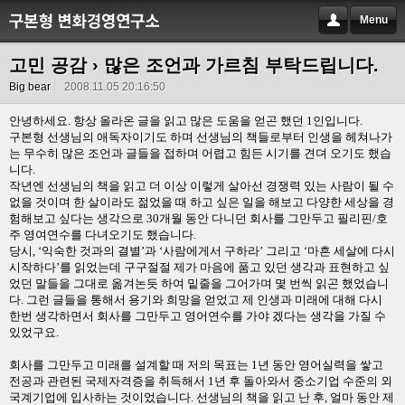
Menu
고민 공감
› 많은 조언과 가르침 부탁드립니다.
Big bear
2008.11.05 20:16:50
안녕하세요
.
항상 올라온 글을 읽고 많은 도움을 얻곤 했던
1
인입니다
.
구본형 선생님의 애독자이기도 하며 선생님의 책들로부터 인생을 헤쳐나가
는 무수히 많은 조언과 글들을 접하며 어렵고 힘든 시기를 견뎌 오기도 했습
니다
.
작년엔 선생님의 책을 읽고 더 이상 이렇게 살아선 경쟁력 있는 사람이 될 수
없을 것이며 한 살이라도 젊었을 때 하고 싶은 일을 해보고 다양한 세상을 경
험해보고 싶다는 생각으로
30
개월 동안 다니던 회사를 그만두고 필리핀
/
호
주 영여연수를 다녀오기도 했습니다
.
당시
, ‘
익숙한 것과의 결별
’
과
‘
사람에게서 구하라
’
그리고
‘
마흔 세살에 다시
시작하다
’
를 읽었는데 구구절절 제가 마음에 품고 있던 생각과 표현하고 싶
었던 말들을 그대로 옮겨논듯 하여 밑줄을 그어가며 몇 번씩 읽곤 했었습니
다
.
그런 글들을 통해서 용기와 희망을 얻었고 제 인생과 미래에 대해 다시
한번 생각하면서 회사를 그만두고 영어연수를 가야 겠다는 생각을 가질 수
있었구요
.
회사를 그만두고 미래를 설계할 때 저의 목표는
1
년 동안 영어실력을 쌓고
전공과 관련된 국제자격증을 취득해서
1
년 후 돌아와서 중소기업 수준의 외
국계기업에 입사하는 것이었습니다
.
선생님의 책을 읽고 난 후
,
얼마 동안 제