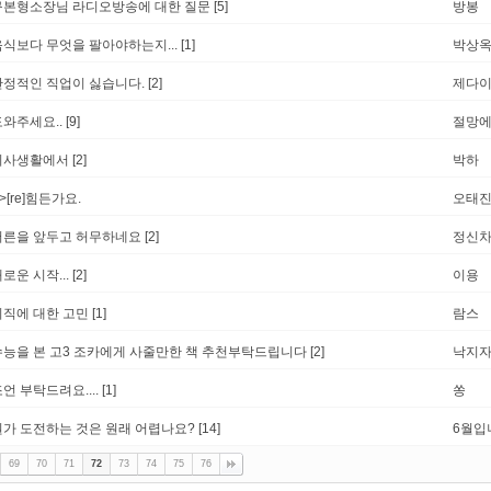
구본형소장님 라디오방송에 대한 질문
[5]
방봉
음식보다 무엇을 팔아야하는지...
[1]
박상
안정적인 직업이 싫습니다.
[2]
제다
도와주세요..
[9]
절망
회사생활에서
[2]
박하
->[re]힘든가요.
오태
서른을 앞두고 허무하네요
[2]
정신
로운 시작...
[2]
이용
이직에 대한 고민
[1]
람스
수능을 본 고3 조카에게 사줄만한 책 추천부탁드립니다
[2]
낙지
언 부탁드려요....
[1]
쏭
뭔가 도전하는 것은 원래 어렵나요?
[14]
6월입
69
70
71
72
73
74
75
76