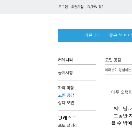
커뮤니티
좋은 책 이
아주 오랫만
써니님, 
그동안 자
을 수 밖