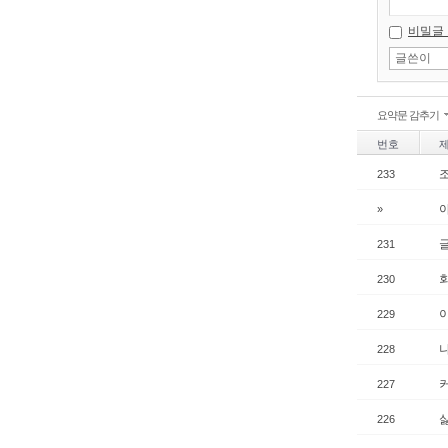
비밀글
요약문 감추기
번호
233
»
231
회
230
229
228
227
226