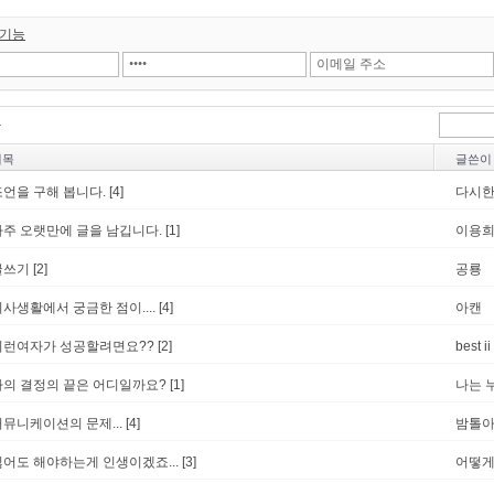
 기능
제목
글쓴이
조언을 구해 봅니다.
[4]
다시
아주 오랫만에 글을 남깁니다.
[1]
이용
글쓰기
[2]
공룡
사생활에서 궁금한 점이....
[4]
아캔
이런여자가 성공할려면요??
[2]
best ii
나의 결정의 끝은 어디일까요?
[1]
나는 
커뮤니케이션의 문제...
[4]
밤톨
싫어도 해야하는게 인생이겠죠...
[3]
어떻게.