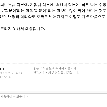
써니누님 덕분에, 거암님 덕분에, 백산님 덕분에, 복은 받는 수동
. '덕분에'라는 말을 '때문에' 라는 말보다 많이 써야 한다는 것도
있던 변명과 합리화도 조금은 벗어던지고 이렇듯 기쁜 마음으로
드리지 못해서 죄송합니다.
건
좋은 소식을 들려 주셔서 기쁨니다.
백산
건강과 의지의 온건함을 기원합니다.
009.02.23 21:42:26
.131.127.38