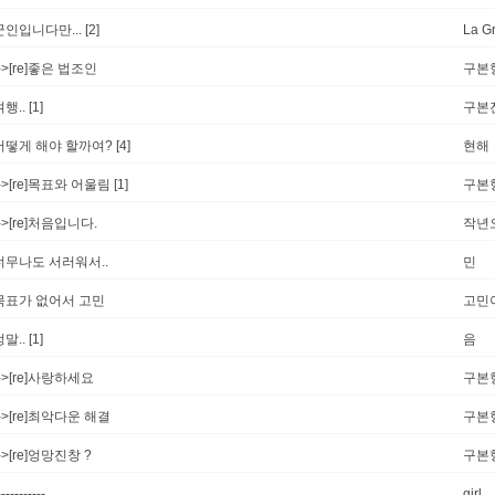
군인입니다만...
[2]
La G
-->[re]좋은 법조인
구본
여행..
[1]
구본
어떻게 해야 할까여?
[4]
현해
-->[re]목표와 어울림
[1]
구본
-->[re]처음입니다.
작년
너무나도 서러워서..
민
목표가 없어서 고민
고민
정말..
[1]
음
-->[re]사랑하세요
구본
-->[re]최악다운 해결
구본
->[re]엉망진창 ?
구본
-----------
girl