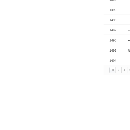
1499
1498
-
1497
1496
1495
1494
3
4