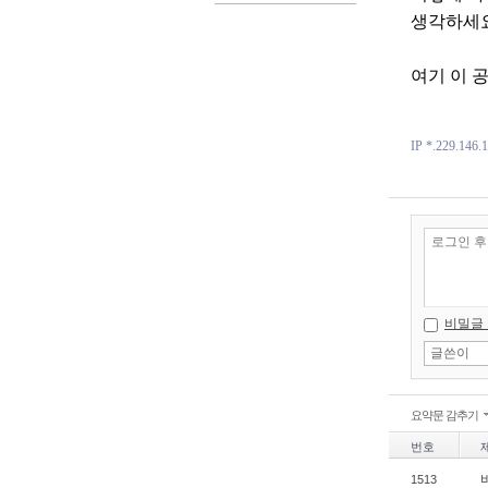
생각하세요
여기 이 
IP *.229.146.
비밀글
요약문 감추기
번호
1513