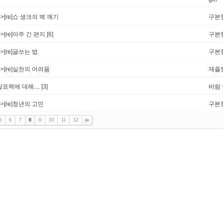
-->[re]쇼 생크의 벽 깨기
구본
-->[re]아주 긴 편지
[6]
구본
->[re]글쓰는 법
구본
-->[re]실천의 어려움
재즐
발표력에 대해....
[3]
바람
-->[re]청년의 고민
구본
5
6
7
8
9
10
11
12