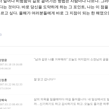
 일어나 비범함의 길로 걸어가는 벙법은 사람마다 다르다. 그러
다는 것이다. 바로 당신을 도약하게 하는 그 포인트, 나는 이 점을
부르고 싶다. 올해가 여러분들에게 바로 그 지점이 되는 한 해였으
93
건
"남과 같은 나를 거부해라" 오늘도 여지없이 소장님의 글을 
정명윤
007.01.18 19:16:08
.149.166.50
잘 읽고 갑니다^^
신정훈
007.01.22 06:32:33
.173.139.94
삶의 의욕을 잃을때마다 여길 들어옵니다. 내 일상에서도 발
정혜숙
까....신기하기도 하고 감사하기도 하고..오늘도 즐거운 하루
007.03.13 08:49:10
.48.143.207