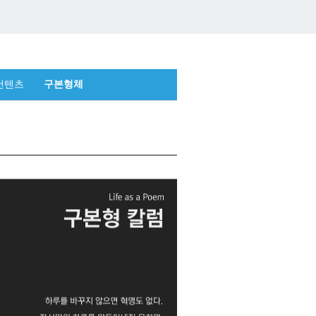
컨텐츠
구본형체