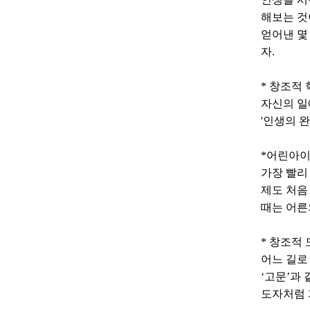
해보는 것
얻어낸 몇
자.
* 창조적 혁
자신의 일
'인생의 
*어린아이
가장 빨리
제도 처음
때는 어른
* 창조적
어느 길로
‘고문’과 
도자처럼