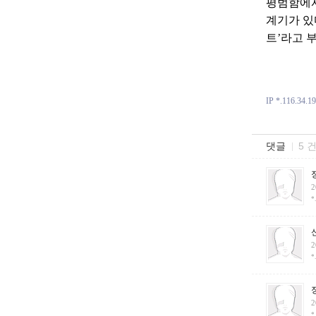
평범함에서
계기가 있
트’라고 
IP *.116.34.1
댓글
5 
2
*
2
*
2
*