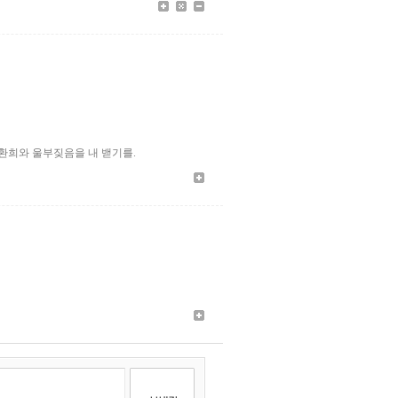
 환희와 울부짖음을 내 밷기를.