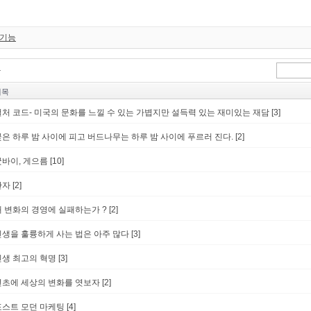
 기능
제목
컬처 코드- 미국의 문화를 느낄 수 있는 가볍지만 설득력 있는 재미있는 재담
[3]
꽃은 하루 밤 사이에 피고 버드나무는 하루 밤 사이에 푸르러 진다.
[2]
굿바이, 게으름
[10]
관자
[2]
왜 변화의 경영에 실패하는가 ?
[2]
인생을 훌륭하게 사는 법은 아주 많다
[3]
인생 최고의 혁명
[3]
년초에 세상의 변화를 엿보자
[2]
포스트 모던 마케팅
[4]