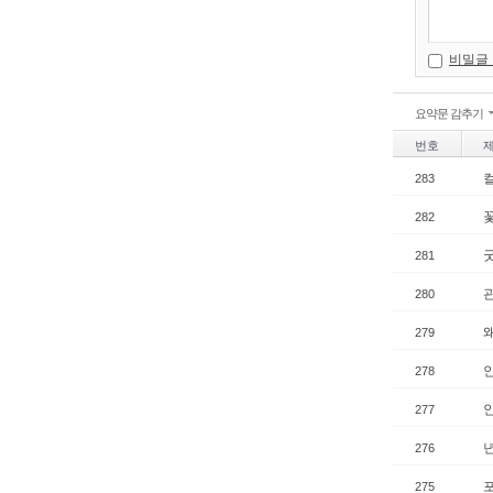
비밀글
요약문 감추기
번호
283
282
281
280
279
278
277
276
275