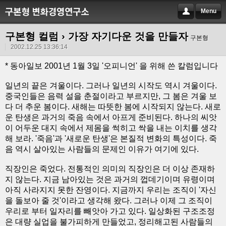
Menu
구본형 컬럼
› 가장 자기다운 것을 만들자
구본형
2002.12.25 13:36:14
* 동아일보 2001년 1월 3일 '오피니언' 을 위해 쓴 칼럼입니다
일년의 끝은 겨울이다. 그러나 일년의 시작도 역시 겨울이다.
중국인들은 음력 설을 춘절이라고 부르지만, 그 봄은 겨울 보
다 더 추운 봄이다. 새해는 따뜻한 봄에 시작되지 않는다. 새로
운 탄생은 과거의 죽음 속에서 아프게 준비된다. 하나의 씨앗
이 어두운 대지 속에서 제몸을 썩히고 싹을 내는 이치를 생각
해 보라. '죽음'과 '새로운 탄생'은 본질적 변화의 특성이다. 죽
음 역시 살아있는 사람들의 문제인 이유가 여기에 있다.
직장인은 죽었다. 전통적인 의미의 직장인은 더 이상 존재하
지 않는다. 지금 남아있는 것은 과거의 껍데기이며 유령이며
아직 사라지지 못한 잔영이다. 지금까지 우리는 조직이 '자신
을 돌보아 줄 것'이라고 생각해 왔다. 그러나 이제 그 조직이
우리로 부터 일자리를 빼앗아 가고 있다. 일상화된 구조조정
은 대량 실업을 불가피하게 만들었고, 정리해고된 사람들의