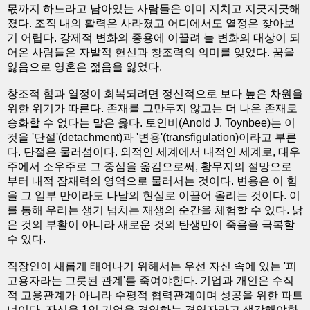
몫까지 하느라고 남아있는 사람들은 이미 지치고 지긋지긋해
졌다. 조직 내의 활력은 사라졌고 어디에서도 열정은 찾아보
기 어렵다. 강제적 변화의 종용에 이끌려 늘 변화의 대상이 되
어온 사람들은 자발적 헌신과 창조력의 의미를 잊었다. 꿈을
잃음으로 영혼은 젊음을 잃었다.
창조적 힘과 열정이 회복되려면 정신적으로 보다 높은 차원을
위한 위기가 따른다. 존재를 그만두지 않고는 더 나은 존재로
승화할 수 없다는 말은 옳다. 토인비(Anold J. Toynbee)는 이
것을 '단절'(detachment)과 '변용'(transfigulation)이라고 부른
다. 단절은 물러섬이다. 외적인 세계에서 내적인 세계로, 대우
주에서 소우주로 그 중심을 옮김으로써, 황무지의 절망으로
부터 내적 잠재력의 영역으로 물러서는 것이다. 변용은 이 힘
을 그 일부 만이라도 나날의 현실로 이끌어 올리는 것이다. 이
를 통해 우리는 생기 넘치는 재생의 순간을 체험할 수 있다. 낡
은 것의 부활이 아니라 새로운 것의 탄생만이 죽음을 극복할
수 있다.
직장인이 새롭게 태어나기 위해서는 우선 자신 속에 있는 '피
고용자라는 그릇된 관계'를 죽여야한다. 기업과 개인은 수직
적 고용관계가 아니라 수평적 협력관계이며 성공을 위한 파트
너이다. 자신을 1인 기업을 경영하는 경영자라고 생각해야한