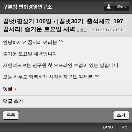
Menu
꿈벗/필살기 100일
› [꿈벗30기_출석체크_197_
꿈서리] 즐거운 토요일 새벽
김경인
2011.05.14 04:16:18
안녕하세요 꿈서리 여러분 ^^
즐거운 토요일 새벽입니다.
개인적으로는 연구원 첫 오프라인 수업이 있는 날입니다.
오늘 하루도 행복하게 시작하자구요 여러분! ^^
댓글
[1]
댓글 쓰기
목록
쓰기
LANG
PC