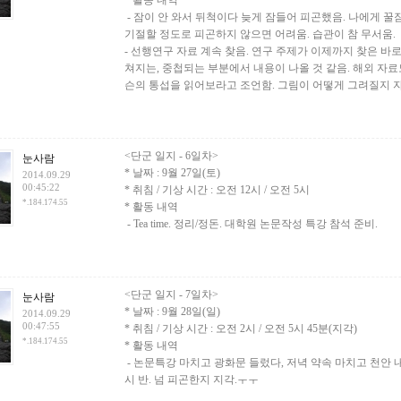
* 활동 내역
- 잠이 안 와서 뒤척이다 늦게 잠들어 피곤했음. 나에게 
기절할 정도로 피곤하지 않으면 어려움. 습관이 참 무서움.
- 선행연구 자료 계속 찾음. 연구 주제가 이제까지 찾은 바
쳐지는, 중첩되는 부분에서 내용이 나올 것 같음. 해외 자료
슨의 통섭을 읽어보라고 조언함. 그림이 어떻게 그려질지 자
<단군 일지 - 6일차>
눈사람
* 날짜 : 9월 27일(토)
2014.09.29
00:45:22
* 취침 / 기상 시간 : 오전 12시 / 오전 5시
*.184.174.55
* 활동 내역
- Tea time. 정리/정돈. 대학원 논문작성 특강 참석 준비.
<단군 일지 - 7일차>
눈사람
* 날짜 : 9월 28일(일)
2014.09.29
00:47:55
* 취침 / 기상 시간 : 오전 2시 / 오전 5시 45분(지각)
*.184.174.55
* 활동 내역
- 논문특강 마치고 광화문 들렀다, 저녁 약속 마치고 천안
시 반. 넘 피곤한지 지각.ㅜㅜ