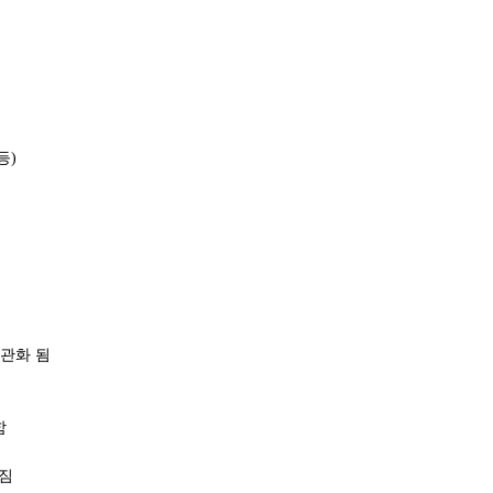
등)
관화 됨
함
어짐