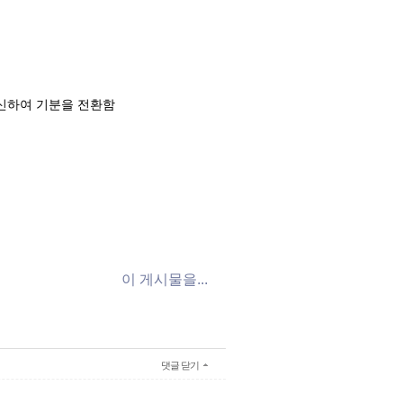
대신하여 기분을 전환함
.
이 게시물을...
댓글 닫기