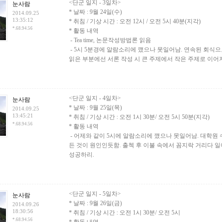
<단군 일지 - 3일차>
눈사람
* 날짜 : 9월 24일(수)
2014.09.25
13:35:12
* 취침 / 기상 시간 : 오전 12시 / 오전 5시 40분(지각)
*.68.94.56
* 활동 내역
- Tea time, 논문작성방법론 읽음
- 5시 5분경에 알람소리에 깼으나 못일어남. 연속된 회식
읽은 부분에선 서론 작성 시 큰 주제에서 작은 주제로 이어
<단군 일지 - 4일차>
눈사람
* 날짜 : 9월 25일(목)
2014.09.25
13:45:21
* 취침 / 기상 시간 : 오전 1시 30분/ 오전 5시 50분(지각)
*.68.94.56
* 활동 내역
- 어제와 같이 5시에 알람소리에 깼으나 못일어남. 대학원 
든 것이 원인인듯함. 출첵 후 이불 속에서 꼼지락 거리다 일
성공하리.
<단군 일지 - 5일차>
눈사람
* 날짜 : 9월 26일(금)
2014.09.26
18:30:56
* 취침 / 기상 시간 : 오전 1시 30분/ 오전 5시
*.68.94.56