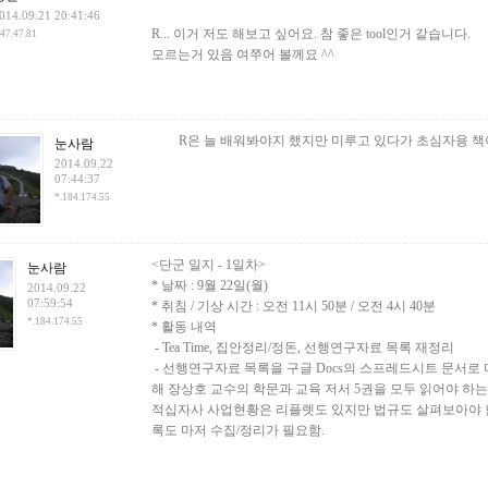
014.09.21 20:41:46
R... 이거 저도 해보고 싶어요. 참 좋은 tool인거 같습니다.
.47.47.81
모르는거 있음 여쭈어 볼께요 ^^
R은 늘 배워봐야지 했지만 미루고 있다가 초심자용 
눈사람
2014.09.22
07:44:37
*.184.174.55
<단군 일지 - 1일차>
눈사람
* 날짜 : 9월 22일(월)
2014.09.22
07:59:54
* 취침 / 기상 시간 : 오전 11시 50분 / 오전 4시 40분
*.184.174.55
* 활동 내역
- Tea Time, 집안정리/정돈,
선행연구자료 목록 재정리
- 선행연구자료 목록을 구글 Docs의 스프레드시트 문서로
해 장상호 교수의 학문과 교육 저서 5권을 모두 읽어야 하
적십자사 사업현황은 리플렛도 있지만 법규도 살펴보아야 함.
록도 마저 수집/정리가 필요함.