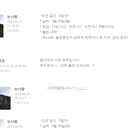
<단군 일지 - 8일차>
눈사람
* 날짜 : 9월 29일(월)
2014.09.29
11:10:45
* 취침 / 기상 시간 : 오전 1시 / 오전 6시 30분(지각)
*.68.94.56
* 활동 내역
- Tea time. 불면증인지 심하게 뒤척이다 또 지각! 집안 정리
절대적인 수면 부족입니다.
병진
첫주였으니... 이제 올라 오셔야죠.. ^^
014.09.29 18:49:16
.242.48.1
그러게말입니다.^^;;;;;;;;;;;;;;
눈사람
2014.09.30
08:16:17
*.184.174.55
<단군 일지 - 9일차>
눈사람
* 날짜 : 9월 30일(화)
2014.09.30