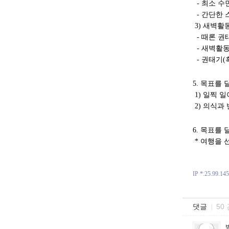
- 최소 수
- 간단한 
3) 새벽활
- 때론 권
- 새벽활동
- 권태기(
5. 목표를
1) 일찍 
2) 의식과
6. 목표를
* 여행을 
IP *.25.99.145
댓글
50