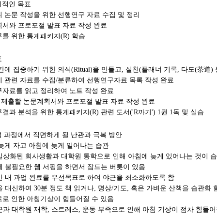
전체적인 목표
위 논문 작성을 위한 선행연구 자료 수집 및 정리
획서와 프로포절 발표 자료 작성 완료
구를 위한 통계패키지(R) 학습
표
간에 집중하기 위한 의식(Ritual)을 만들고, 실천(플래너 기록, 다도(茶道) 
제 관련 자료를 수집/분류하여 선행연구자료 목록 작성 완료
구자료를 읽고 정리하여 노트 작성 완료
에 제출할 논문계획서와 프로포절 발표 자료 작성 완료
결과 분석을 위한 통계패키지(R) 관련 도서('R까기') 1권 1독 및 실습
달성 과정에서 직면하게 될 난관과 극복 방안
 늦게 자고 아침에 늦게 일어나는 습관
일상화된 회사생활과 대학원 통학으로 인해 아침에 늦게 있어나는 것이 습
에 불필요한 웹 서핑을 하면서 잠드는 버릇이 있음
간 내 과업 완료를 우선목표로 하여 야근을 최소화하도록 함
을 대신하여 30분 정도 책 읽거나, 명상/기도, 혹은 가벼운 산책을 습관화 
로로 인한 아침기상이 힘들어질 수 있음
근과 대학원 재학, 스트레스, 운동 부족으로 인해 아침 기상이 점차 힘들