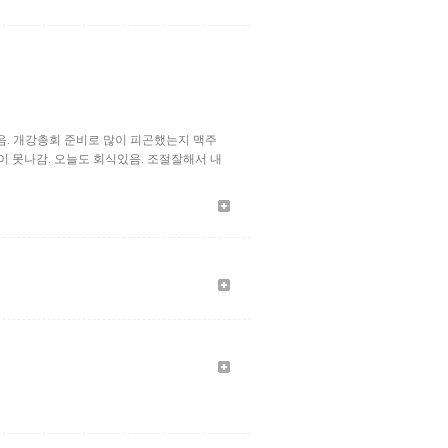
었음. 개강총회 준비로 많이 피곤했는지 맥주
이 못나감. 오늘도 회식있음. 조절잘해서 내