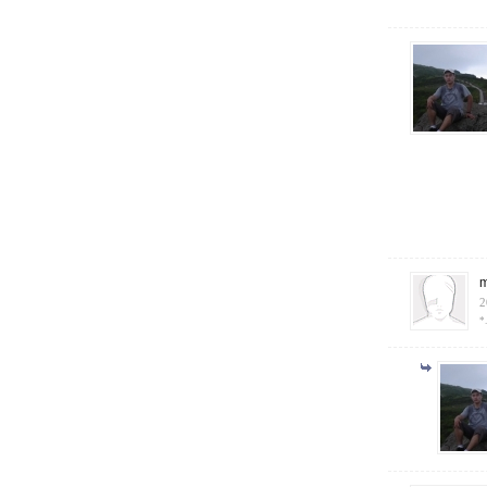
m
2
*