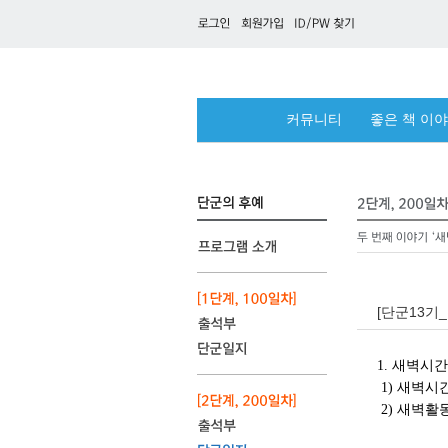
커뮤니티
좋은 책 이
[단군13기
1. 새벽시
1) 새벽시간
2) 새벽활