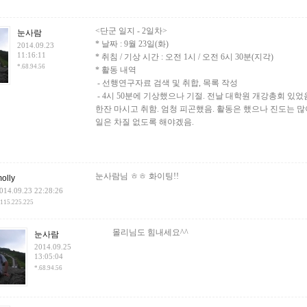
<단군 일지 - 2일차>
눈사람
* 날짜 : 9월 23일(화)
2014.09.23
11:16:11
* 취침 / 기상 시간 : 오전 1시 / 오전 6시 30분(지각)
*.68.94.56
* 활동 내역
- 선행연구자료 검색 및 취합, 목록 작성
- 4시 50분에 기상했으나 기절. 전날 대학원 개강총회 있
한잔 마시고 취함. 엄청 피곤했음. 활동은 했으나 진도는 많
일은 차질 없도록 해야겠음.
눈사람님 ㅎㅎ 화이팅!!
olly
014.09.23 22:28:26
.115.225.225
몰리님도 힘내세요^^
눈사람
2014.09.25
13:05:04
*.68.94.56