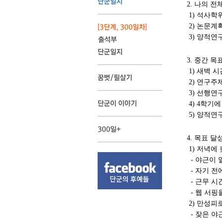
2. 나의 
1) 석사학
2) 논문계
3) 양적연
3. 중간 목
1) 새벽 시
2) 연구주
3) 선행연
4) 4학기
5) 양적연구
4. 목표 
1) 저녁에
- 야근이 
- 자기 전
- 근무 시
- 웹 서핑
2) 만성피
- 잦은 야