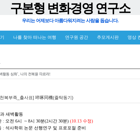
구본형 변화경영 연구소
우리는 어제보다 아름다워지려는 사람을 돕습니다.
야기
나를 찾아 떠나는 여행
연구원 공간
추모게시판
영상 
_천복부족_출사표] 啐啄同機(줄탁동기)
간과 새벽활동
 : 오전 6시 ~ 8시 30분(2시간 30분)
(10.13 수정)
동 : 석사학위 논문 선행연구 및 프로포절 준비