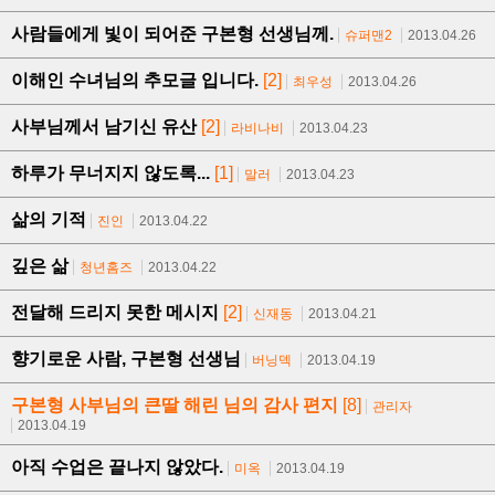
사람들에게 빛이 되어준 구본형 선생님께.
슈퍼맨2
2013.04.26
이해인 수녀님의 추모글 입니다.
[2]
최우성
2013.04.26
사부님께서 남기신 유산
[2]
라비나비
2013.04.23
하루가 무너지지 않도록...
[1]
말러
2013.04.23
삶의 기적
진인
2013.04.22
깊은 삶
청년홈즈
2013.04.22
전달해 드리지 못한 메시지
[2]
신재동
2013.04.21
향기로운 사람, 구본형 선생님
버닝덱
2013.04.19
구본형 사부님의 큰딸 해린 님의 감사 편지
[8]
관리자
2013.04.19
아직 수업은 끝나지 않았다.
미옥
2013.04.19