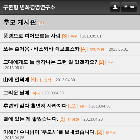
Menu
추모 게시판
167
풍경으로 피어오르는 사람
[3]
승완
2013.05.01
쓰는 즐거움 - 비스와바 쉼보르스카
[4]
햇빛처럼
2013.05.01
그대에게도 늘 생각나는 그런 일 있겠지요?
[2]
우산
2013.05.01
山에 언덕에
[4]
한 명석
2013.04.30
그리운 날에
써니
2013.04.30
후련히 살다 홀연히 사라지다
[12]
써니
2013.04.30
곁에 있는 게 좋았습니다.
[3]
한정화
2013.04.28
이해인 수녀님이 '추모시'를 보내셨습니다.
[2]
최우성
2013.04.26