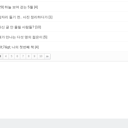
[29] 하늘 보며 걷는 5월
[4]
잠자리 들기 전.. 사진 정리하다가
[1]
다신 글 안 올릴 사람들?
[10]
내가 만나는 다섯 명의 젊은이
[5]
&lt;7&gt; 나의 첫번째 책
[4]
3
4
5
6
7
8
9
10