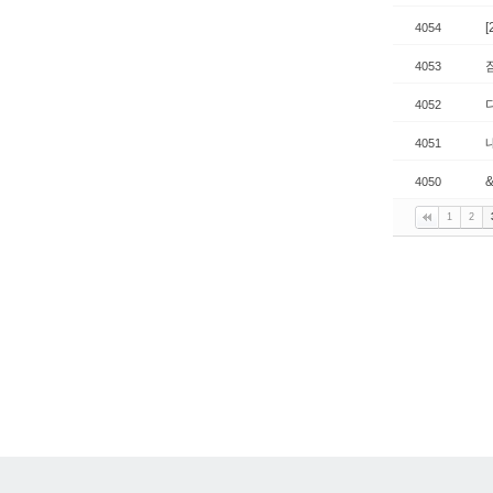
4054
4053
4052
4051
4050
1
2