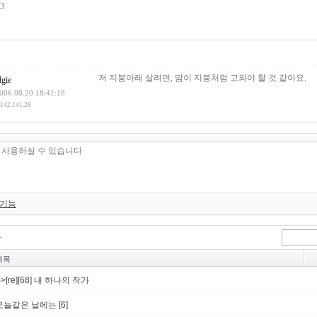
83
건
저 지붕아래 살려면, 맘이 지붕처럼 고와야 할 것 같아요.
dgie
006.08.20 18:41:18
.142.141.28
 기능
제목
->[re][68] 내 하나의 작가
오늘같은 날에는
[6]