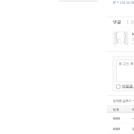
IP *.116.34.1
댓글
1 
i
2
*
비밀글
요약문 감추기
번호
-
4069
4068