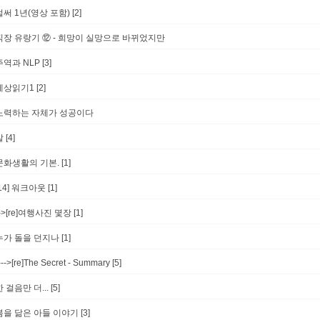
벌써 1년(영상 포함)
[2]
직장 유랑기 ⑫ - 희망이 실망으로 바뀌었지만
주역과 NLP
[3]
세상읽기1
[2]
노력하는 자체가 성공이다
말
[4]
문화생활의 기본.
[1]
[14] 워크아웃
[1]
-->[re]여행사진 몇장
[1]
누가 돌을 던지나
[1]
--->[re]The Secret - Summary
[5]
한 걸음만 더...
[5]
봄을 닮은 아들 이야기
[3]