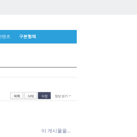
컨텐츠
구본형체
목록
삭제
수정
정보 보기
이 게시물을...