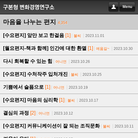
Menu
마음을 나누는 편지
4,354
[수요편지] 앞만 보고 한걸음
[1]
불씨
2023.11.01
[월요편지-책과 함께] 인간에 대한 환멸
[1]
에움길~
2023.10.30
다시 회복할 수 있는 힘
어니언
2023.10.26
[수요편지] 수처작주 입처개진
불씨
2023.10.25
기쁨에서 슬픔으로
[1]
어니언
2023.10.19
[수요편지] 마음의 심리학
[1]
불씨
2023.10.17
결심의 과정
[2]
어니언
2023.10.12
[수요편지] 커뮤니케이션이 잘 되는 조직문화
불씨
2023.10.11