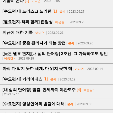
겨울이 온다
[1]
어니언
2023.10.05
[수요편지] 노리스크 노리턴
[1]
불씨
2023.09.27
[월요편지-책과 함께] 존엄성
에움길~
2023.09.25
지금에 대한 기록
어니언
2023.09.21
[수요편지] 좋은 관리자가 되는 방법
불씨
2023.09.20
[늦은 월요 편지][내 삶의 단어장] 2호선, 그 가득하고도 텅빈
에움길~
2023.09.19
아직 다 알지 못한 세계, 다 읽지 못한 책
어니언
2023.09.14
[수요편지] 커리어패스
[1]
불씨
2023.09.12
[내 삶의 단어장] 멈춤, 언제까지 야반도주
[4]
에움길~
2023.09.11
[수요편지] 영상언어의 범람에 대해
불씨
2023.09.06