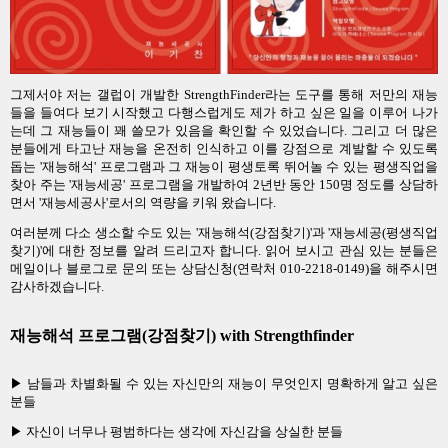
그제서야 저는 갤럽이 개발한 StrengthFinder라는 도구를 통해 저만의 재능
들을 들여다 보기 시작했고 다행스럽게도 제가 하고 싶은 일을 이루어 나가
는데 그 재능들이 꽤 쓸모가 있음을 확인할 수 있었습니다. 그리고 더 많은
분들에게 타고난 재능을 온전히 인식하고 이를 강점으로 계발할 수 있도록
돕는
'재능해석' 프로그램과
그 재능이 평생토록 뛰어놀 수 있는 평생직업을
찾아 주는 '재능세공' 프로그램을 개발하여
2년반
동안 150명 정도를 상담하
면서 '재능세공사'로서의 역량을 키워 왔습니다.
여러분께 다소 생소할 수도 있는 '재능해석(강점찾기)'과 '재능세공(평생직업
찾기)'
에 대한 정보를 알려 드리고자 합니다. 읽어 보시고 관심 있는 분들은
메일이나 블로그로 문의 또는 상담신청(연락처 010-2218-0149)을 해
주시면
감사하겠습니다.
재능해석 프로그램(강점찾기) with Strengthfinder
▶ 남들과 차별화될 수 있는 자신만의 재능이 무엇인지 명확하게
알
고 싶은
분들
▶ 자신이 너무나 평범하다는 생각에 자신감을 상실한 분들