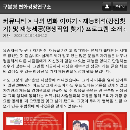
Menu
커뮤니티 > 나의 변화 이야기
› 재능해석(강점찾
기) 및 재능세공(평생직업 찾기) 프로그램 소개
이
기찬
2008.10.19 14:04:12
요즘처럼 '누구나 자기만의 재능을 가지고 있다'라는 명제가 홀대받는 시대
도 없었던 것 같습니다. 실제로 제가 알고 있는 많은 분들도 자기들은 너무나
평범해서 다른 사람들에게 자신있게 말할 수 있는 재능은 없다고 단정하는
경우가 많습니다. 그만큼 지금까지 세상은 세속적인 성공이라는 굵은 체로
만 걸러질 수 있는 한정된 몇 가지 재능만을 인정해 왔을 뿐입니다.
저도 그렇게 믿어왔던 사람중에 하나였습니다. 그러나 마흔을 얼마
남겨두
지 않던 2006년
의 어느 날 그게 사실이 아닐 수도 있다는 의문을 갖게 되었고
자기만의
재능을 경쟁력으로 만들어 낼 수 있음을
증명해 낸 구본형 선생님
과 그의 생각에 동의하는 커뮤니티 사람들과의 교류를 통해 우리가 가장 중
요한 명제를 꽤 오랫동안 잊고 살아 왔으며, 그것이 우리가 행복을 느낄 수
없게 만든 주범중에 하나였음을 알게 되었습니다.