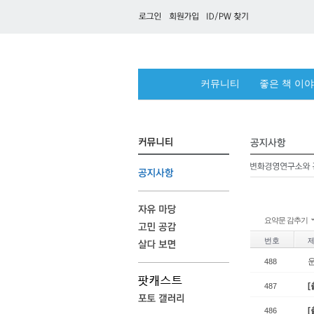
커뮤니티
좋은 책 이
요약문 감추기
번호
운
488
[
487
486