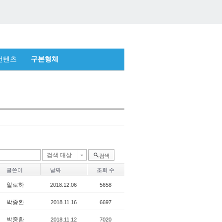
컨텐츠
구본형체
검색 대상
검색
글쓴이
날짜
조회 수
알로하
2018.12.06
5658
박중환
2018.11.16
6697
박중환
2018.11.12
7020