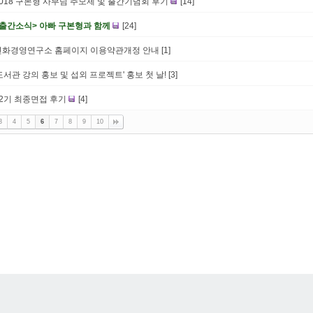
2018 구본형 사부님 추모제 및 출간기념회 후기
[14]
<출간소식> 아빠 구본형과 함께
[24]
변화경영연구소 홈페이지 이용약관개정 안내
[1]
도서관 강의 홍보 및 섭외 프로젝트' 홍보 첫 날!
[3]
12기 최종면접 후기
[4]
3
4
5
6
7
8
9
10