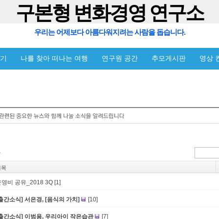
구본형 변화경영 연구소
우리는 어제보다 아름다워지려는 사람을 돕습니다.
야기
나를 찾아 떠나는 여행
연구원 공간
추모게시판
영상 
제목
영비 공유_2018 3Q
[1]
출간소식] 서은경, [음식의 가치]
[10]
[출간소식] 이범용, 우리아이 작은습관
[7]