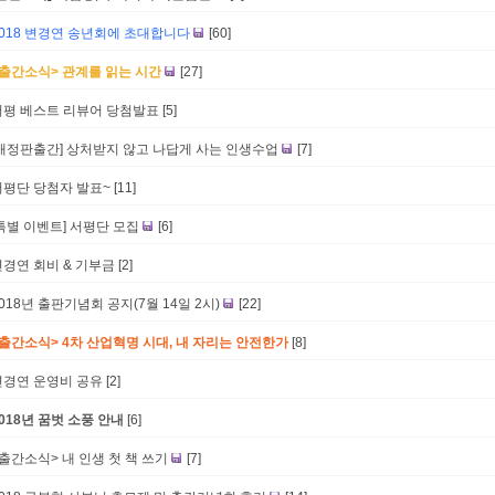
2018 변경연 송년회에 초대합니다
[60]
<출간소식> 관계를 읽는 시간
[27]
서평 베스트 리뷰어 당첨발표
[5]
[개정판출간] 상처받지 않고 나답게 사는 인생수업
[7]
서평단 당첨자 발표~
[11]
[특별 이벤트] 서평단 모집
[6]
변경연 회비 & 기부금
[2]
018년 출판기념회 공지(7월 14일 2시)
[22]
<출간소식> 4차 산업혁명 시대, 내 자리는 안전한가
[8]
변경연 운영비 공유
[2]
018년 꿈벗 소풍 안내
[6]
<출간소식> 내 인생 첫 책 쓰기
[7]