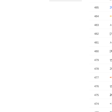
485
484
483
482
481
480
479
2
478
477
476
2
475
474