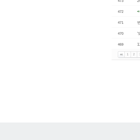
473
472
471
'
470
469
1
2