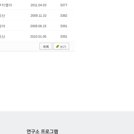
부지깽이
2011.04.03
3377
희산
2009.11.10
3382
정야
2009.06.15
3391
희산
2010.01.05
3391
목록
쓰기