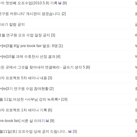
끼 첫번째 오프수업(2010.5.8) 기록
[9]
'연구원 커뮤니티' 게시판이 생겼습니다.
[2]
글쓰기 칼럼 공지
11월 연구원 오프 수업 일정 공지
[3]
->[re]3월 8일 pre-book fair 발표- 8명
[1]
->[re]10월 과제 수호천사 선정 결과
[4]
모든 곳에서 그것을 찾아내어 연결해라 - 글쓰기 생각 5
[8]
사자 프로젝트 5차 세미나 내용
[3]
->[re]3기 연구원 수업 참여현황
[2]
4월 11일,어성천 <사부님 강의 녹취록>
[19]
사자 프로젝트 1차 세미나 기록
[6]
pre-book fair] 서른 살 이야기
[9]
월11일(토) 오프수업 상세 공지 드립니다...
[3]