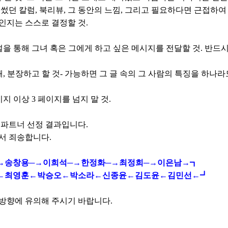
 썼던 칼럼, 북리뷰, 그 동안의 느낌, 그리고 필요하다면 근접하여
인지는 스스로 결정할 것.
소설을 통해 그녀 혹은 그에게 하고 싶은 메시지를 전달할 것. 반드시
때, 분장하고 할 것- 가능하면 그 글 속의 그 사람의 특징을 하나라
 페이지 이상 3 페이지를 넘지 말 것.
제 파트너 선정 결과입니다.
서 죄송합니다.
→송창용─→이희석─→한정화─→최정희─→이은남→┓
←최영훈←박승오←박소라←신종윤←김도윤←김민선←┛
방향에 유의해 주시기 바랍니다.