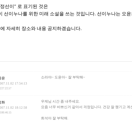
정선이" 로 표기된 것은
 선이누나를 위한 미래 소설을 쓰는 것입니다. 선이누나는 오윤
후에 자세히 장소와 내용 공지하겠습니다.
건
소라야~ 도윤아~ 잘 부탁해~
종윤
007.11.02 17:54:13
.227.22.57
우제님 시간 좀 내주세요.
정화
요즘 너무 바쁘신거 같아서 걱정입니다. 건강 잘 챙기고 계
007.11.02 18:12:58
.180.46.15
희석아 잘 부탁해.