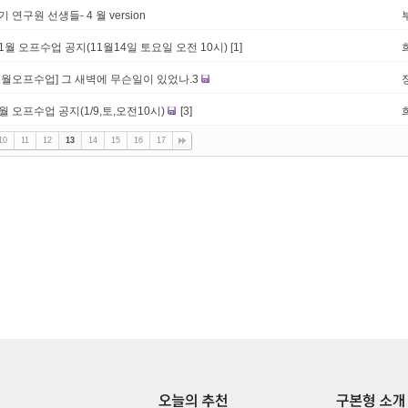
기 연구원 선생들- 4 월 version
1월 오프수업 공지(11월14일 토요일 오전 10시)
[1]
[6월오프수업] 그 새벽에 무슨일이 있었나.3
월 오프수업 공지(1/9,토,오전10시)
[3]
10
11
12
13
14
15
16
17