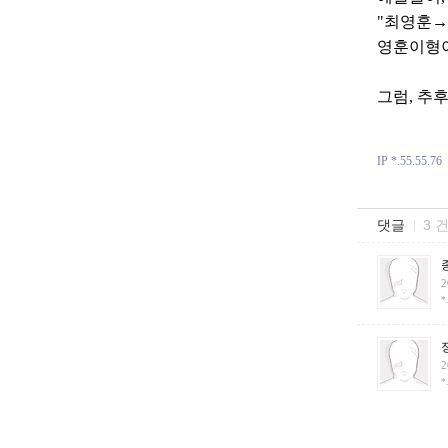
"최영훈→
영훈이형이
그럼, 추
IP *.55.55.76
댓글
3 
2
*
2
*