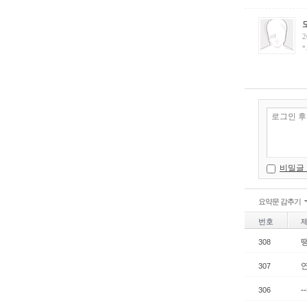
2
*
비밀글
요약문 감추기
번호
땡
308
307
-
306