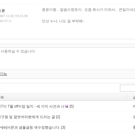
종윤이형... 말씀드렸듯이.. 요즘 회사가 미쳐서... 큰일이네요^
도윤
007.11.02 19:13:39
민선 누나, 나도 잘 부탁해~
.60.237.51
 기능
제목
7이 7월 off수업 일지 - 세 가지 사건과 나
[5]
연구원 및 꿈벗여러분에게 드리는 글
[2]
->[re]서문과 샘플글등 재수정했습니다.
[3]