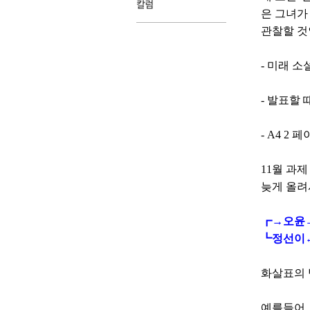
은 그녀가
관찰할 것
- 미래 
- 발표할 
- A4 2
11월 과
늦게 올려
┏→오윤
┗정선이
화살표의 
예를들어,