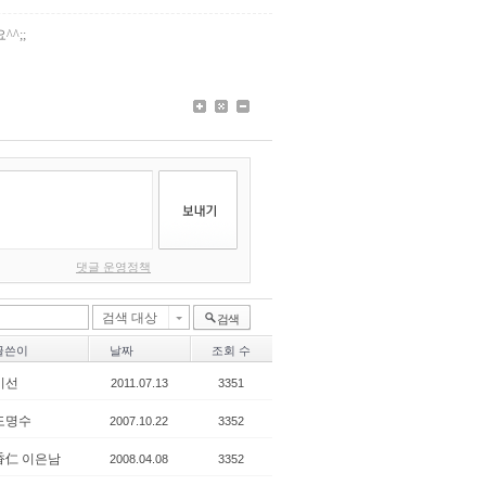
^;;
댓글 운영정책
검색 대상
검색
글쓴이
날짜
조회 수
미선
2011.07.13
3351
도명수
2007.10.22
3352
香仁 이은남
2008.04.08
3352