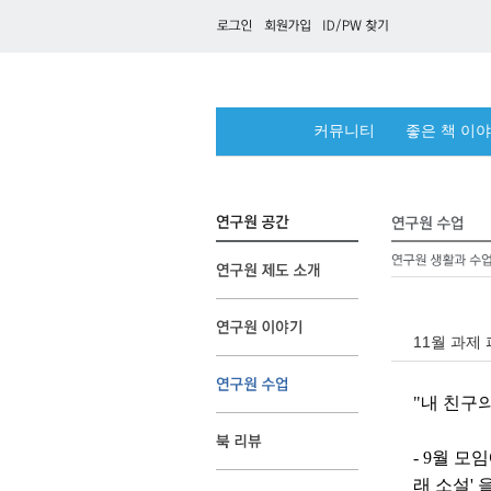
커뮤니티
좋은 책 이
11월 과제
"내 친구
- 9월 모
래 소설' 