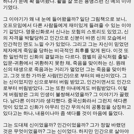
하나가 눈에 확 들어왔다. 활을 잘 쏘는 용맹스런 신 예의 이야
기였다.
그 이야기가 왜 내 눈에 들어왔을까? 일단 그림책으로 보니,
오프모임에서 다른 사람들에게 재미있게 들려줄 수 있는 이야
기 같았다. 영웅신화로서 신나는 모험의 스토리도 있었고, 신
의 자격을 박탈당하고 인간으로 신분이 바뀐 신의 모습에서
인간적인 면도 느낄 수가 있었다. 그리고 그는 자신이 믿었던
제자에게 죽임을 당하는 비극적인 최후를 맞게 된다. 이것 또
한 일반적인 신화의 결말과는 다르다. 캠벨의 공식처럼 출발-
입문-귀환에서 귀환하지 못한 채, 죽음을 맞이하는 신. 원래
신의 태생으로 죽음과는 거리가 멀었던 그는 죽음을 맞이하
고, 그것 또한 가까운 사람(인간)으로 부터의 배신이었다. 그
는 신이었지만 신으로부터 버림 받았고, 인간이면서도 인간으
로부터 버림받았다. 그는 또한 아내에게도 버림받았다. 이렇
게 버림받은 그의 인생이 불쌍해서였을까? 그 이야기가 끌렸
다. 남다른 이야기라 생각했다. 중국신화라서 그런지 색다른
맛이 있었고 신화가 아무리 인간 무의식의 공통점을 상징하고
있다고는 하나, 내용이나마 좀 색다를 것이 마음에 들었다.
그는 도대체 신이었을까? 인간이었을까? 그가 정말 바랬던
것은 무엇이었을까? 그는 신이었다. 하지만 인간으로 살아야