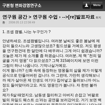
Menu
연구원 공간 > 연구원 수업
› -->[re]발표자료
최지
환
2008.05.13 22:08:49
1. 조셉 캠벨, 나는 누구인가 ?
안녕하세요. 조셉캠벨입니다. 여러분 날씨도 좋은 봄날에 제
강의 들으시느라 고생많으셨죠? 힘드셨을 거예요. 저도 평생
을 연구한건데 한 달만에 다 배우려니 그게 어디 쉽겠습니까?
오늘은 제가 제 소개를 좀 하겠습니다. 여러분, 제 책 "천의 얼
굴을 가지 영웅" 다 읽으셨죠? 그책 315페이지에 보면 이런
그림이 하나 나옵니다. 기억나실거예요.
이게 뭡니까? 신화 속에 등장하는 영웅들의 삶을 제가 이렇게
공식으로 만들어버린 겁니다. 아 그런데, 가만히 생각해보니
까 제가 살아온 제 인생도 여기다 집어넣고 돌려보니까 어느
정도 들어맞더라고요. 저도 영웅인가 봅니다. 자 한번 볼까
요?
제가 6살 때였지요. 남동생 찰리하고 아버지 손잡고 '버팔로
빌의 와일드 웨스트 쇼'라는 공연을 보러갔어요. 거기 보면 백
인들에 맞서 싸우는 아메리카 원주민인 인디언들이 나오는데,