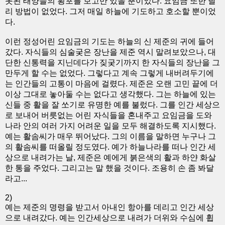
못된 태양들의 횡포를 보고만 있을 뿐이었다. 요임금 또한 달
리 방법이 없었다. 그저 매일 하늘에 기도하고 호소할 뿐이었
다.
이런 정성어린 요임금의 기도는 하늘의 신 제준의 귀에 들어
갔다. 자식들의 심술궂은 장난을 제준 역시 말려보았으나, 대
단한 신통력을 지닌데다가 짖궂기까지 한 자식들의 장난을 그
만두게 할 수는 없었다. 그렇다고 계속 그렇게 내버려두기에
는 인간들의 고통이 마음에 걸렸다. 제준은 오랜 고민 끝에 더
이상 그대로 놓아둘 수는 없다고 생각했다. 그는 하늘에 있는
신들 중 활을 잘 쏘기로 유명한 예를 불렀다. 그를 인간 세상으
로 보내어 버릇없는 어린 자식들을 혼내주고 요임금을 도와
나라 안의 여러 가지 어려운 일을 모두 해결하도록 지시했다.
예는 활솜씨가 매우 뛰어났다. 그의 이름을 말하면 누구나 그
의 활솜씨를 떠올릴 정도였다. 예가 하늘나라를 떠나 인간 세
상으로 내려가는 날, 제준은 예에게 붉은색의 활과 하얀 화살
한 통을 주었다. 그리고는 말 했을 것이다. 조용히 손 좀 봐달
라고...
2)
예는 제준의 명령을 받고서 아내인 항아를 데리고 인간 세상
으로 내려갔다. 예는 인간세상으로 내려가 더위와 수심에 휩