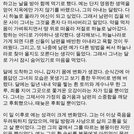
하고는 날을 받아 함께 먹기로 했다. 예는 단지 영원한 생멱을
얻어 지옥에만 가지 않기를 바랬으나, 그의 아내는 달랐다. 다
시 하늘로 올라가 여신이 되고 싶었다. 그래서 남편이 집을 비
운 사이 그녀는 그것을 혼자 다 마셔버리고 말았다. 약을 먹자
몸이 가벼워지면서 땅 위로 떠올라 저절로 하늘로 날아갔다.
항하는 어디로 가야하나 생각했다. 생각해보니, 하늘나라로
가게 되면 다른 신들이 남편을 배반한 아내라고 욕할 것이 두
려웠다. 그리고, 또 나중에 남편 예가 다른 방법을 써서 하늘나
라로 찾아 올지도 모른다는 생각이 들었다. 그래서 그녀는 달
로 가서 잠시 숨어있기로 마음을 먹었다.
달에 도착하고 아니, 갑자기 몸에 변화가 생겼다. 순식간에 아
름답던 그녀의 모습은 못생기고 보기 흉한 두꺼비로 변해 버
렸다. 달에는 일년 내내 약을 찧는 흰 토끼와 계수나무 한 그
루, 죄를 지어 그곳으로 쫓겨운 오강이라는 자가 있을 뿐이었
다. 그녀는 그제서야 가정의 즐거움과 남편의 소중함을 깨닫
고 후회했으나, 때늦은 후회일 뿐이었다.
이 일 이후로 예는 성격이 크게 변화였다. 그는 더 이상 죽음을
두려워하지 않았으며, 매일 방랑과 사냥으로 삶의 고통을 잊
고 살 뿐이었다. 그런 그의 곁에서 그를 따르는 봉몽이란 자만
있을 뿐이었다. 예는 그의 활 솜씨를 봉몽에게 아낌없이 물려