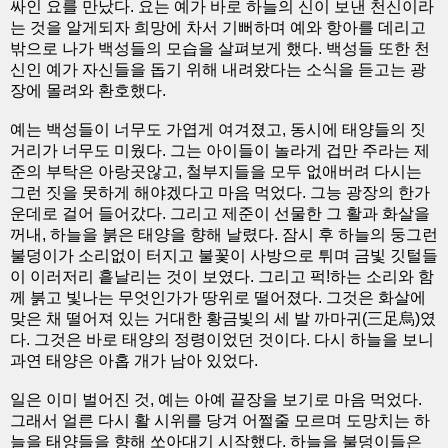
싸인 요를 만났다. 요는 예가 바로 하늘의 신이 보낸 천신이라
는 것을 알게되자 희망에 차서 기뻐하며 예와 항아를 데리고
밖으로 나가 백성들의 모습을 살펴보게 했다. 백성들 또한 천
신인 예가 자신들을 돕기 위해 내려왔다는 소식을 듣고는 광
장에 몰려와 환호했다.
예는 백성들이 너무도 가엽게 여겨졌고, 동시에 태양들의 짓
거리가 너무도 미웠다. 그는 아이들이 놀라게 겁만 주라는 제
준의 부탁은 아랑곳않고, 철부지들을 모두 없애버려 다시는
그런 짓을 못하게 해야겠다고 마음 먹었다. 그능 광장의 한가
운데로 걸어 들어갔다. 그리고 제준이 선물한 그 활과 화살을
꺼내, 하늘을 붉은 태양을 향해 날렸다. 잠시 후 하늘의 둥그런
불덩이가 소리없이 터지고 불꽃이 사방으로 튀며 금빛 깃털들
이 이러저리 흩날리는 것이 보였다. 그리고 퍽!하는 소리와 함
께 붉고 빛나는 무엇인가가 땅위로 떨어졌다. 그것은 화살에
맞은 채 떨어져 있는 거대한 황금빛의 세 발 까마귀(三足烏)였
다. 그것은 바로 태양의 정령이었던 것이다. 다시 하늘을 보니
과연 태양은 아홉 개가 남아 있었다.
일은 이미 벌어진 것, 예는 아예 끝장을 보기로 마음 먹었다.
그래서 얼른 다시 활 시위를 당겨 어쩔줄 모르며 도망치는 하
늘을 태양들을 향해 쏘아대기 시작했다. 하늘을 불덩이들은