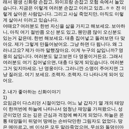
래서 평생 신화랑 손잡고, 와이프랑 손잡고 모험 속에서 놀았
습니다. 지금은 이렇게 여러분 손잡고 이러고 있죠..ㅎㅎ 전 이
렇게 살아온 사람입니다. 그리고 사실 죽었지만, 아직도 이렇
게 살아서 이러고 있습나다.
어때요? 여러분도 한번 자신을 삶을 가지고 해보세요. 보아하
니, 아직 여기 절반쯤 오신 분도 있고, 웬만큼 많이 오신분도
있는거 같은데. 한번 해보세요. 대충 집어넣고 돌려보면 다 맞
아요. 제가 그렇게 만들어놨어요. 그냥 하면 다 됩니다. 왜 그
러냐고요? 제가 아까 말했잖아요. 이게 누구의 삶입니까? 영
웅의 삶입니다. 여러분도 알고보면 다 영웅이거든요. 그래서
여러분도 여기 집어넣으면, 대충 다 맞게 되있습니다. 여러분
그거 잊지마세요. 난 영웅이다. 그러니깐 소명이 주어지면 그
냥 질러요. 여기 보세요. 조력자. 조력자. 다 나타나게 되어 있
어요.
2. 내가 좋아하는 신화이야기
1)
요임금이 다스리던 시절이었다. 어느 날 갑자기 열 개의 태양
이 한꺼번에 하늘에 나타나서 엄청난 재앙을 가져왔으니, 성
군이었던 요는 깊은 근심과 걱정에 빠지게 되었다. 하늘은 온
통 태양들이 뒤덮어 땅에는 손바닥만한 그림자도 없었다. 땅
은 메마르고, 벼 이삭은 모두 말라죽었으며, 무쇠와 돌덩이마