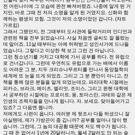
전 어린나이에 그 모습에 완전 빠져버렸죠. 나중에 알게 된 거
지만, 바로 그때 전 저의 소명을 알게 된 거였지요. 신화와 함
께하는 평생의 모험. 그것이 저의 소명이었던 겁니다. (챠트
가르킴)
그래서 그랬던지, 전 그때부터 도서관에 들락거리며 인디언과
관련된 책을 전부 읽었습니다. 사실 처음엔 글씨도 잘 몰랐는
데 말이죠. 11살 때부터는 아예 허락받고 성인서가에 드나들
었습니다. 그렇다고 이상한 책 보고 그런 건 아닙니다.
그런 청소년기를 거치고 대학에 가서 공부를 하다. 전 유럽으
로 건너갑니다. 그런데 우연히도 유럽으로 가는 배에서 이름
도 어려운 그 분, 지두 크리슈나무르티를 만나서 동양철학의
세계에 또 눈을 뜨게 되었죠. 그리고 그 분 뿐만이 아니고, 전
책을 통해 많은 분들을 알게 되었는데요. 파리대학 시절에는
피카소, 브라크, 예이츠, 엘리엇, 조이스, 그리고 뮌헨 대학에
서 공부하던 시절에는 프로이트, 융, 토마스만, 괴테와 같은 제
인생의 조력자들을 만나게 됩니다. 자. 보세요. 맞아들어가고
있죠? 그 다음엔 뭡니까.
저에게도 시련이 옵니다. 여러분 제 뒷조사 다들 하셨으니 잘
아실텐데, 제가 가방끈이 좀 깁니까? 공부를 얼마나 많이 했
습니까. 그런데, 그 놈의 대공황 때문에 저도 백수가 됩니다.
그 때 돈 없어서 1년에 20달러니까, 월세 2달러도 안 되는 숲