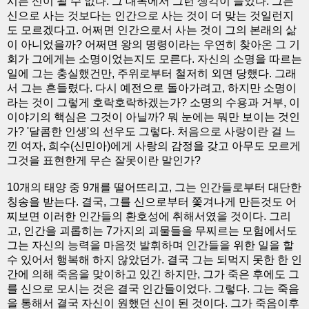
시는 신이 될 수 없다. 그 대목에서 그런 생각이 들었다. 그는
신으로 사는 것보다는 인간으로 사는 것이 더 맞는 것일런지
도 모르겠다고. 어쩌면 인간으로서 사는 것이 그의 본래의 삶
이 아니었을까? 어쩌면 왕의 명령이라는 우연히 찾아온 그 기
회가 그에게는 소명이었는지도 모른다. 자신의 소명을 따르는
일에 그는 충실했건만, 주위로부터 철저히 외면 당했다. 그래
서 그는 흔들렸다. 다시 예전으로 돌아가려고, 하지만 소명이
라는 것이 그렇게 호락호락하겠는가? 소명의 수용과 거부, 이
이야기의 핵심은 그것이 아닐까? 뭐 눈에는 뭐만 보이는 것인
가? '달콤한 인생'의 선우도 그렇다. 처음으로 사랑이란 걸 느
낀 여자, 희수(신민아)에게 사랑의 감정을 갖고 아무도 모르게
그것을 표현한게 무슨 잘못이란 말인가?
10개의 태양 중 9개를 떨어뜨리고, 그는 인간들로부터 대단한
칭송을 받는다. 결국, 그를 신으로부터 쫓겨나게 만든것도 어
찌보면 이러한 인간들의 환호성에 취해서였을 것이다. 그리
고, 인간을 괴롭히는 7가지의 괴물들을 무찌르는 모험에서도
그는 자신의 능력을 마음껏 발휘하며 인간들을 위한 일을 할
수 있어서 행복해 하지 않았던가. 결국 그는 되먹지 못한 한 인
간에 의해 죽음을 맞이하고 있긴 하지만, 그가 죽은 후에도 그
를 신으로 모시는 것은 결국 인간들이었다. 그렇다. 그는 죽음
을 통해서 결국 자신이 원했던 신이 된 것이다. 그가 죽음이후