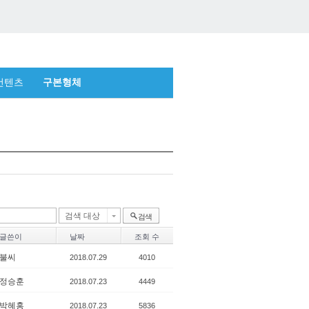
컨텐츠
구본형체
검색 대상
검색
글쓴이
날짜
조회 수
불씨
2018.07.29
4010
정승훈
2018.07.23
4449
박혜홍
2018.07.23
5836