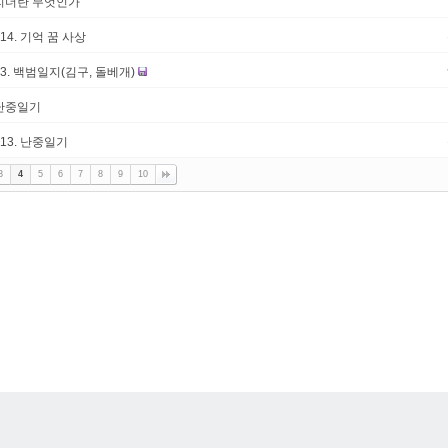
리더란 무엇인가
#14. 기억 꿈 사상
13. 백범일지(김구, 돌베개)
난중일기
#13. 난중일기
3
4
5
6
7
8
9
10