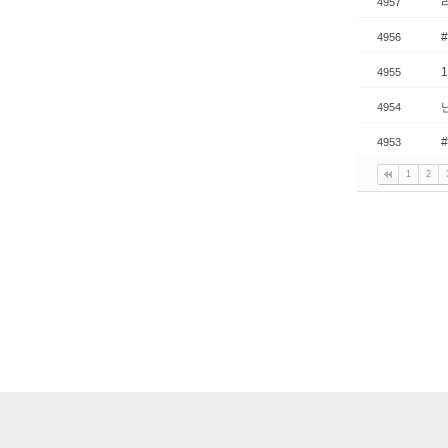
4957
4956
4955
4954
4953
1
2