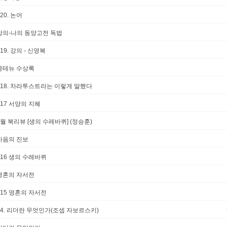
#20. 논어
강의-나의 동양고전 독법
#19. 강의 - 신영복
몽테뉴 수상록
#18. 차라투스트라는 이렇게 말했다
#17 서양의 지혜
6월 북리뷰 [생의 수레바퀴] (정승훈)
마음의 진보
#16 생의 수레바퀴
영혼의 자서전
#15 영혼의 자서전
14. 리더란 무엇인가(조셉 자보르스키)