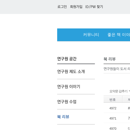
커뮤니티
좋은 책 이
요약문 감추기
번호
4972
4971
4970