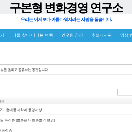
구본형 변화경영 연구소
우리는 어제보다 아름다워지려는 사람을 돕습니다.
야기
나를 찾아 떠나는 여행
연구원 공간
추모게시판
영상 
제목
#21. 현대물리학과 동양사상
7월 북리뷰 [호통판사 천종호의 변명]
대동야승