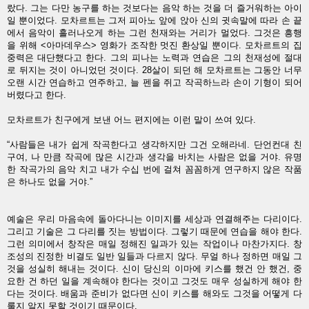
랐다. 그는 다만 농구를 하는 것보다는 음악 하는 것을 더 즐거워하는 아이
일 뿐이었다. 모차르트는 그저 피아노 앞에 앉아 신의 귓속말에 따라 손 끝
에서 음악이 흘러나오게 하는 그런 천재와는 거리가 멀었다. 그것은 흥행
을 위해 <아마데우스> 영화가 조작한 멋진 환상일 뿐이다. 모차르트의 집
중력은 대단했다고 한다. 그의 피나는 노력과 연습은 그의 천재성에 절대
로 뒤지는 것이 아니었던 것이다. 28살이 되던 해 모차르트는 그동안 너무
오랜 시간 연습하고 연주하고, 늘 펜을 쥐고 작곡하느라 손이 기형이 되어
버렸다고 한다.
모차르트가 친구에게 보낸 어느 편지에는 이런 말이 쓰여 있다.
“사람들은 내가 쉽게 작곡한다고 생각하지만 그건 오해라네. 단언컨대 친
구여, 나 만큼 작곡에 많은 시간과 생각을 바치는 사람은 없을 거야. 유명
한 작곡가의 음악 치고 내가 수십 번에 걸쳐 꼼꼼하게 연구하지 않은 작품
은 하나도 없을 거야.”
예술은 우리 마음속에 돌아다니는 이미지를 세상과 연결해주는 다리이다.
그리고 기술은 그 다리를 짓는 방법이다. 그렇기 때문에 연습을 해야 한다.
그런 의미에서 창작은 매일 정해진 일과가 있는 작업이나 마찬가지다. 창
조성의 진정한 비결도 일반 일들과 다르지 않다. 무얼 하나 정하면 매일 그
것을 성실히 해내는 것이다. 신이 당신의 이마에 키스를 했건 안 했건, 중
요한 건 하던 일을 계속해야 한다는 것이고 그것도 매우 성실하게 해야 한
다는 것이다. 배움과 준비가 없다면 신이 키스를 해와도 그것을 어떻게 다
룰지 알지 못할 것이기 때문이다.