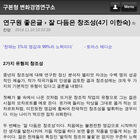
Menu
연구원 좋은글
› 잘 다듬은 창조성(4기 이한숙)
차
칸양
2018.11.10 10:33:38
‘천재는 1%의 영감과 99%의 노력이다’ - 토머스 에디슨
2가지 유형의 창조성
중년의 창조성에 대해 연구한 정신 분석자 엘리엇 자크는 수백 명의 성공
적인 예술가, 작가 작곡가들의 인생을 검토한 결과 창조성에는 크게 두 가
지의 기본적인 유형이 있다고 결론을 내렸다.
첫째가 불 속에서 나온 것처럼 뜨거운 창조적 작업의 유형으로 그는 젊은
시절의 모차르트를 예로 든다. 귓가에 들리는 악상을 그대로 옮겨 적는 모
차르트처럼, 미친듯한 영감에 휩싸여 천재적인 창조성을 발휘하는 경우이
다. 이는 나이가 먹으면 점차 쇠퇴한다.
두 번째는 ‘잘 다듬은 창조성’이다. 처음에는 불완전한 영감으로 시작하지
만 생각을 발전시키며 거듭 작업을 하다 보면 좋은 작품을 만들게 되는 경
우이다. 젊은 천재들의 특징인 ‘발작적 창조의 불꽃’은 없지만 꾸준히 노력