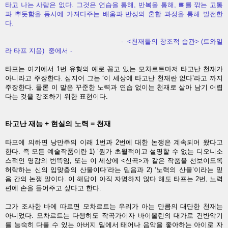
타고 나는 사람은 없다. 그것은 연습을 통해, 반복을 통해, 뼈를 깎는 고통
과 뿌듯함을 동시에 가져다주는 배움과 반성의 혼합 과정을 통해 발전한
다.
- <천재들의 창조적 습관> (트와일
라 타프 지음) 중에서 -
타프는 여기에서 1번 유형의 예로 꼽고 있는 모차르트마저 타고난 천재가
아니라고 주장한다. 심지어 그는 ‘이 세상에 타고난 천재란 없다’라고 까지
주장한다. 물론 이 말은 꾸준한 노력과 연습 없이는 천재로 살아 남기 어렵
다는 것을 강조하기 위한 표현이다.
타고난 재능 + 현실의 노력 = 천재
타프에 의하면 낭만주의 이래 1번과 2번에 대한 논쟁은 계속되어 왔다고
한다. 즉 모든 예술작품이란 1) ‘뭔가 초월적이고 설명할 수 없는 디오니소
스적인 영감의 번뜩임, 또는 이 세상에 <신곡>과 같은 작품을 선보이도록
허락하는 신의 입맞춤의 산물이다’라는 믿음과 2) ‘노력의 산물’이라는 믿
음 간의 논쟁 말이다. 이 해답이 아직 자명하지 않다 해도 타프는 2번, 노력
편에 손을 들어주고 싶다고 한다.
그가 조사한 바에 따르면 모차르트는 우리가 아는 만큼의 대단한 천재는
아니었다. 모차르트는 다행히도 작곡가이자 바이올린의 대가로 건반악기
를 능숙히 다룰 수 있는 아버지 밑에서 태어나 음악을 좋아하는 아이로 자