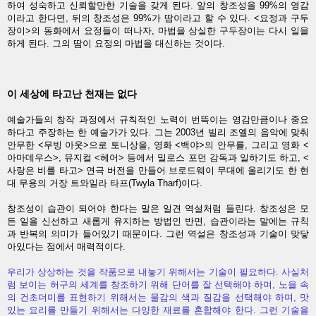
하여 성숙하고 신뢰할만한 기술을 갖게 된다. 앞의 창조성을 99%의 영감
이라고 한다면, 뒤의 창조성은 99%가 땀이라고 할 수 있다. <요정과 구두
장이>의 동화에서 요정들이 떠나자, 마법을 상실한 구두장이는 다시 일을
하게 된다. 그의 땀이 요정의 마법을 대신하는 것이다.
이 세상에 타고난 천재는 없다
예술가들의 창작 과정에서 규칙적인 노력이 번뜩이는 영감만큼이나 중요
하다고 주장하는 한 예술가가 있다. 그는 2003년 빌리 조엘의 음악에 맞춰
안무한 <무빙 아웃>으로 토니상을, 영화 <백야>의 안무를, 그리고 영화 <
아마데우스>, 뮤지컬 <헤어> 등에서 밀로스 포먼 감독과 일하기도 하고, <
사랑은 비를 타고> 연극 버전을 만들어 브로드웨이 무대에 올리기도 한 현
대 무용의 거장 트와일라 타프(Twyla Tharf)이다.
창조성이 습관이 되어야 한다는 말은 일견 역설처럼 들린다. 창조성은 모
든 일을 신선하고 새롭게 유지하는 방법인 반면, 습관이라는 말에는 규칙
과 반복의 의미가 들어있기 때문이다. 그런 역설은 창조성과 기술이 맞닿
아있다는 점에서 매력적이다.
우리가 상상하는 것을 작품으로 내놓기 위해서는 기술이 필요하다. 사실처
럼 보이는 허구의 세계를 창조하기 위해 단어를 잘 선택해야 하며, 노을 속
의 건초더미를 표현하기 위해서는 물감의 색과 질감을 선택해야 하며, 맛
있는 요리를 만들기 위해서는 다양한 재료를 혼합해야 한다. 그런 기술을