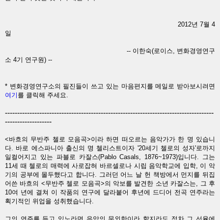
2012년 7월 4
일
-- 이한숙(로이스, 변화경영연구
소 4기 연구원) --
* 변화경영연구소의 필진들이 쓰고 있는 마음편지를 메일로 받아보시려면
여기
를 클릭해 주세요.
-------------------------------------------------------------------------------------
-------------------
<바흐의 무반주 첼로 모음곡>이라 하면 떠오르는 음악가가 한 명 있습니
다. 바로 에스파니아 출신의 명 첼리스트이자 '20세기 첼로의 성자'로까지
일컬어지고 있는 파블로 카잘스(Pablo Casals, 1876~1973)입니다. 그는
11세 때 첼로의 매력에 사로잡혀 바르셀로나 시립 음악학교에 입학, 이 악
기의 공부에 몰두했다고 합니다. 그러던 어느 날 헌 책방에서 먼지를 뒤집
어쓴 바흐의 <무반주 첼로 모음곡>의 악보를 발견한 소년 카잘스는, 그 후
10여 년에 결쳐 이 작품의 연구에 달라붙어 후년에 드디어 전곡 연주라는
획기적인 위업을 성취했습니다.
그의 연주를 듣고 있노라면 음악의 문외한이라 할지라도 점차 그 선율에