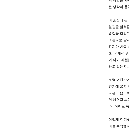
의 시간을 가
란 생각이 들
이 순신과 김
앞길을 밝혀준
밭길을 걸었다
아름다운 발자
갔지만 사람 
한 국제적 위
이 되어 좌절
하고 있는지,
분명 어딘가에
었기에 굶지 
나은 모습으로
게 넘어갈 느
라 . 적어도
이렇게 정리를
이를 부탁했다