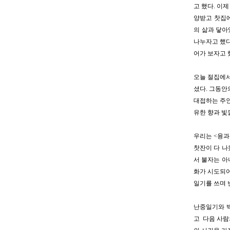
고 했다. 이
양받고 찻집에
의 삶과 닿아
나누자고 했다
어가 보자고 
오늘 절집에서
셨다. 그동안
대접하는 주인
유한 향과 빛
우리는 <융과
찻잔이 다 나
서 불자는 아
화가 시도되어
일기를 쓰며 
난중일기와 백
고 다음 사람