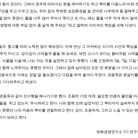
 힘이 든단다. 그래서 경우에 따라서는 분을 깨야하기도 하고 뿌리를 다듬느라 비싼 조
 7년을 두고 키우고 있는, 우리 집의 척박한 성장환경을 잘 견뎌온 나무에게 좀 잘해주고
을 많이 죽였다. 물을 너무 많이 주어서 죽이고 또 어느 때는 물을 너무 적게 줘서 말려
“생명에 대한 부담 없이 좀 살게 해 주세요.”라고 말하며 이리저리 책임을 피해 다녔다
들의 충고를 따라 노력은 많이 해보았다. 어제 만난 그 아저씨는 드디어 사건의 핵심을
주지 마시고 깊이깊이 스며들게 물을 줘 보세요. 세찬 소나기 보다는 봄비처럼 스며들게
...식물을 사귈 때, 나는 아는 것을 실천하고 있지 못했다. 나름 긴장하며 3일, 7일, 1
 함께 느껴주지는 못했던 것이다. 그래서 집에 남아있던 모든 빈 화분을 다 가지고 
음속으로 이제는 정말 잘 돌보겠다고 다짐을 하며 옮겨다 두었다. 관음죽은 분갈이를 
 기다려주라고 하셨다.
 관음죽과 같이 선수행을 해나가기로 했다. 조용히 가장 작게, 필요한 만큼의 물만을 
도들을 하고 있는지 주시하려고 한다. 나와 함께 오래 살았지만 그 뿌리까지 살펴주지 
 못했던 나의 마음의 뿌리를 관찰하려고 한다. 깊이, 조용하게, 그리고 느낄 수 있는
라가 보려고 한다.
변화경영연구소 5기 연구