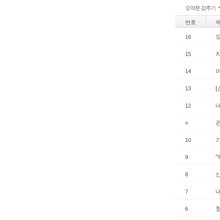
요약문 감추기
번호
16
15
14
[
13
12
관
»
10
9
8
7
6