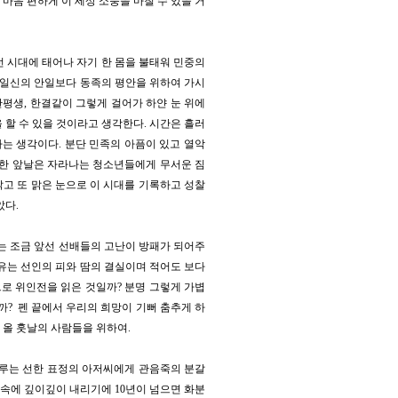
마음 편하게 이 세상 소풍을 마칠 수 있을 거
런 시대에 태어나 자기 한 몸을 불태워 민중의
간 일신의 안일보다 동족의 평안을 위하여 가시
한평생, 한결같이 그렇게 걸어가 하얀 눈 위에
 할 수 있을 것이라고 생각한다. 시간은 흘러
다는 생각이다. 분단 민족의 아픔이 있고 열악
명한 앞날은 자라나는 청소년들에게 무서운 짐
밝고 또 맑은 눈으로 이 시대를 기록하고 성찰
았다.
나는 조금 앞선 선배들의 고난이 방패가 되어주
자유는 선인의 피와 땀의 결실이며 적어도 보다
로 위인전을 읽은 것일까? 분명 그렇게 가볍
까? 펜 끝에서 우리의 희망이 기뻐 춤추게 하
아 올 훗날의 사람들을 위하여.
다루는 선한 표정의 아저씨에게 관음죽의 분갈
흙속에 깊이깊이 내리기에 10년이 넘으면 화분