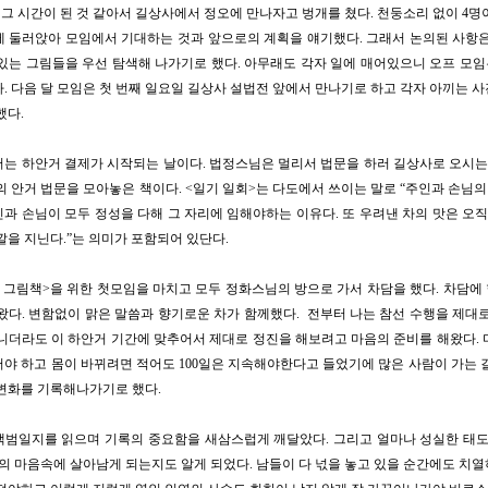
제 그 시간이 된 것 같아서 길상사에서 정오에 만나자고 벙개를 쳤다. 천둥소리 없이 4명
 둘러앉아 모임에서 기대하는 것과 앞으로의 계획을 얘기했다. 그래서 논의된 사항
있는 그림들을 우선 탐색해 나가기로 했다. 아무래도 각자 일에 매어있으니 오프 모
. 다음 달 모임은 첫 번째 일요일 길상사 설법전 앞에서 만나기로 하고 각자 아끼는 
했다.
는 하안거 결제가 시작되는 날이다. 법정스님은 멀리서 법문을 하러 길상사로 오시는
의 안거 법문을 모아놓은 책이다.
<일기 일회>는 다도에서 쓰이는 말로 “주인과 손님의 
과 손님이 모두 정성을 다해 그 자리에 임해야하는 이유다. 또 우려낸 차의 맛은 오직
깔을 지닌다.”는 의미가 포함되어 있단다.
 그림책>을 위한 첫모임을 마치고 모두 정화스님의 방으로 가서 차담을 했다. 차담에
왔다. 변함없이 맑은 말씀과 향기로운 차가 함께했다. 전부터 나는 참선 수행을 제대
니더라도 이 하안거 기간에 맞추어서 제대로 정진을 해보려고 마음의 준비를 해왔다. 
야 하고 몸이 바뀌려면 적어도 100일은 지속해야한다고 들었기에 많은 사람이 가는 
변화를 기록해나가기로 했다.
범일지를 읽으며 기록의 중요함을 새삼스럽게 깨달았다. 그리고 얼마나 성실한 태도
의 마음속에 살아남게 되는지도 알게 되었다. 남들이 다 넋을 놓고 있을 순간에도 치