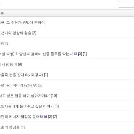
제목
도구, 그 수단과 방법에 관하여
자전거와 일상의 황홀
[3]
여정
[3]
소셜 빅뱅] 1. 당신의 검색이 신종 플루를 막는다
[3]
[1]
내 사랑 담비
[9]
음죽 분을 갈다 (by 좌경숙)
[1]
가면나라 이야기 (양재우)
[2]
"하고 싶은 일을 하며 살아가거라"
[10]
신입사원에게 들려주고 싶은 이야기
[3]
내면의 에너지 열정을 품어라
[2]
[7]
청춘의 풍경들
[6]