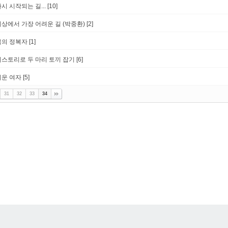
시 시작되는 길...
[10]
세상에서 가장 어려운 길 (박중환)
[2]
몸의 정복자
[1]
미스토리로 두 마리 토끼 잡기
[6]
쉬운 여자
[5]
31
32
33
34