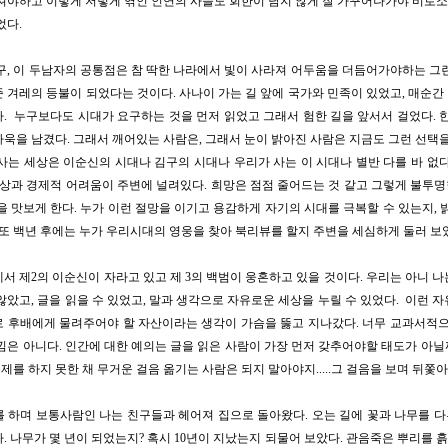
져야하고 이렇게 저렇게 엮인 인연의 사슬도 회한이 남지 않게 잘 가꾸어나가야 비로소 
었다.
구, 이 두남자의 공통점은 참 딱한 나라에서 빛이 사라져 어두움을 더듬어가야하는 그
 겨레의 등불이 되었다는 것이다. 사나이 가는 길 앞에 국가와 민족이 있었고, 매순
. 누구보다도 시대가 요구하는 것을 먼저 읽었고 그래서 험한 길을 앞서서 걸었다. 
욱을 남겼다. 그래서 깨어있는 사람은, 그래서 눈이 밝아진 사람은 지금도 그런 선택을
사는 세상은 이순신의 시대나 김구의 시대나 우리가 사는 이 시대나 별반 다를 바 없
상과 경제적 어려움이 주변에 널려있다. 희망은 점점 줄어드는 것 같고 그렇게 불투
을 맛보게 한다. 누가 이런 절망을 이기고 용감하게 자기의 시대를 극복할 수 있는지, 
 또 백년 후에는 누가 우리시대의 영웅을 찾아 북리뷰를 할지 주변을 세심하게 둘러 보
서 제2의 이순신이 자라고 있고 제 3의 백범이 웅혼하고 있을 것이다. 우리는 아니 
않았고, 글을 읽을 수 있었고, 말과 생각으로 자유로운 세상을 누릴 수 있었다. 이런 
 후배에게 물려주어야 할 자산이라는 생각이 가슴을 뚫고 지나갔다. 너무 교과서적으
낌은 아니다. 인간에 대한 예의는 글을 읽은 사람이 가장 먼저 갖추어야할 태도가 아닐
 숙제를 하지 못한 채 무거운 걸음 옮기는 사람은 되지 말아야지.....그 걸음을 보며 뒤쫓
 하며 보통사람인 나는 친구들과 헤어져 집으로 돌아왔다. 오는 길에 꽃과 나무를 
. 나무가 몇 년이 되었는지? 혹시 10년이 지났는지 되물어 보았다. 관음죽은 뿌리를 