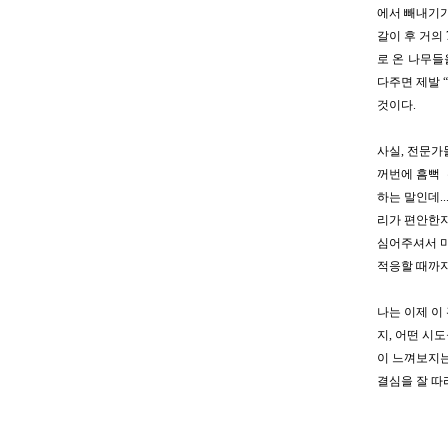
에서 빼내기가
갈이 후 거의
로 온 나무들
다주면 제발 
것이다.
사실, 전문가
꺼번에 흠뻑 
하는 말인데..
리가 편안한지
심어주셔서 마
적응할 때까지
나는 이제 이
지, 어떤 시
이 느껴보지는
결심을 잘 따