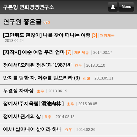
Menu
연구원 좋은글
676
[그만둬도 괜찮아] 나를 찾아 떠나는 여행
[3]
재키제동
2013.06.24
[자작시] 예순 여덟 우리 엄마
[7]
재키제동
2014.03.17
정예서/'오래된 정원'과 '1987년'
효우
2018.01.10
반지를 탐한 자, 저주를 받으리라 (3)
진철
2013.05.11
무결점 자아상
효우
2013.06.19
정예서/주지육림[ 酒池肉林 ]
효우
2015.08.05
정예서/ 관계의 상
효우
2014.08.13
예서/ 살아내어 삶이라 하니
효우
2014.02.26