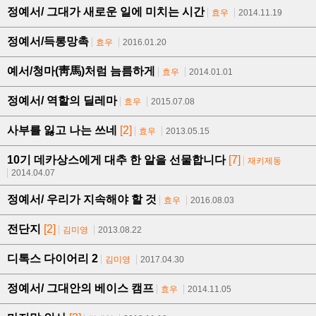
정예서/ 그대가 새로운 일에 미치는 시간
효우
2014.11.19
정예서/득롱망촉
효우
2016.01.20
예서/청마(靑馬)처럼 늠름하게
효우
2014.01.01
정예서/ 역할의 딜레마
효우
2015.07.08
사부를 잃고 나는 쓰네
[2]
효우
2013.05.15
10기 데카상스에게 대추 한 알을 선물합니다
[7]
재키제동
2014.04.07
정예서/ 우리가 지속해야 할 것
효우
2016.08.03
전단지
[2]
김미영
2013.08.22
디톡스 다이어리 2
김미영
2017.04.30
정예서/ 그대안의 베이스 캠프
효우
2014.11.05