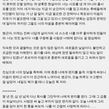
지 못하면 모멸 당하는 게 냉혹한 현실이야
.
너는 사표를 낸 게 아니라 출사
표를 던진 거야
.
네가 떠나는 지금 이 순간까지 너를 믿고 따르는 후배들에게
미안함이 있다는 거 난 잘 알아
.
지금 필요한 건 전략이나 목표보다 마음의
치유가 더 필요한데 다들 그걸 잊고 있으니 안타깝지
?
변화는 감정의 문제인
데 말이야
.
하지만 그들도 너의 마음을 충분히 헤아려줄 거야
.
병곤아
,
이제는 진짜 너답게 살아가라
.
네 스스로 너를 아주 좋아하게 만들어
라
.
너는 멋진 놈이다
.
너를 구원해 줄 사람은 너밖에 없다는 걸 명심해라
.
익숙한 것과 결별하는 것은 쉽지 않은 일이지
.
새로움은 낯섦이다
.
불안하고
조급한 마음 이해한다
.
용기를 내라
.
세상에 정면 돌파하지 않고 되는 일이
얼마나 있겠냐
?
초보자의 마음으로 충분히 새로움을 즐기고 그 속에서 많이
배워라
.
진심으로 너의 앞날을 축하해
.
이제 종종 너에게 편지를 쓸게
.
이렇게 써보니
마음이 편하고 네가 더 친근하게 느껴지네
.
병곤아
,
오늘 하루도 수고했어
.
잘 살았어
.
내일도 해가 뜰 테니 오늘은 푹 자라
.
********
몇 년 전
,
십 년 넘게 다닌 회사를 그만두며 나에게 편지를 썼다
.
그 때 그 감흥
이 되살아난다
.
사랑은 써 놓고 부치지 않은 편지와 같다
.
오늘 나에게 그리
움을 담아 편지 한 통을 써보자
.
나를 더 간절히 사랑하게 되리니
……