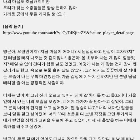
나의 마음도 조급해지지만
우리가 찾는 소중함들은 항상 변하지 않아
가까운 곳에서 우릴 기다릴 뿐
(
오
~)
[
음악 듣기
]
http://www.youtube.com/watch?v=CyT4KjintZY&feature=player_detailpage
병곤아
,
오랜만이지
?
지금 마음이 어떠냐
?
시원섭섭하고 만감이 교차하지
?
긴 터널을 빠져 나오는 것 같지않니
?
병곤아
,
올 초부터 사는 게 많이 힘들었
지
?
매일 술 없이 견디기 힘든 날도 있었고
,
어떻게 사는 게 맞는 건지 잠시 헷
갈리기도 했고
,
속으로 눈물 흘린 날도 많았지
.
그러면서도 꿋꿋하게 잘 지내
는 모습이 나는 무척 대견했단다
.
가끔 감성에 치우치긴 하지만 넌 분명 남을
배려할 줄 아는 긍정적인 사람이야
.
어제는 말이야
,
그냥 산에 오르고 싶어서 산에 갈 차비를 하고 물끄러미 거울
앞에 서 있는 너의 모습을 보았어
.
너에게 다가가 꼭 안아주고 싶었어
.
그리
고 문득 너에게 편지를 쓰고 싶어졌어
.
웬 청승이냐고
?
너의 새까만 얼굴을
보니 말을 걸고 싶어졌어
.
너의
30
대 청춘을 다 보낸 직장을 그만 두기까지
네가 받았을 상처와 고민을 위로해 주고 싶었어
.
이제 새 출발을 하는 너에게
축하를 해주고 싶었어
.
병곤아
,
무릇 갈 데가 없어도 떠나지 않으면 안될 때가 있단다
.
떠날 때 떠나