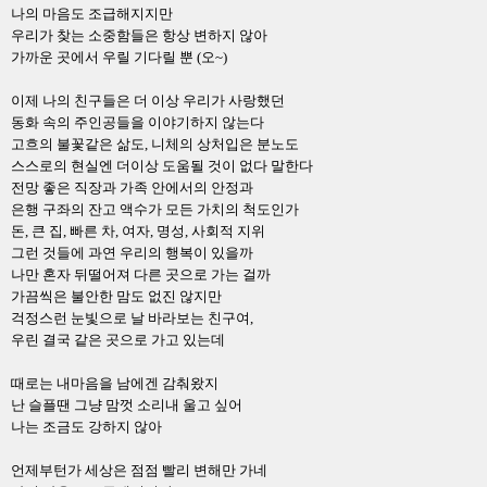
나의 마음도 조급해지지만
우리가 찾는 소중함들은 항상 변하지 않아
가까운 곳에서 우릴 기다릴 뿐
(
오
~)
이제 나의 친구들은 더 이상 우리가 사랑했던
동화 속의 주인공들을 이야기하지 않는다
고흐의 불꽃같은 삶도
,
니체의 상처입은 분노도
스스로의 현실엔 더이상 도움될 것이 없다 말한다
전망 좋은 직장과 가족 안에서의 안정과
은행 구좌의 잔고 액수가 모든 가치의 척도인가
돈
,
큰 집
,
빠른 차
,
여자
,
명성
,
사회적 지위
그런 것들에 과연 우리의 행복이 있을까
나만 혼자 뒤떨어져 다른 곳으로 가는 걸까
가끔씩은 불안한 맘도 없진 않지만
걱정스런 눈빛으로 날 바라보는 친구여
,
우린 결국 같은 곳으로 가고 있는데
때로는 내마음을 남에겐 감춰왔지
난 슬플땐 그냥 맘껏 소리내 울고 싶어
나는 조금도 강하지 않아
언제부턴가 세상은 점점 빨리 변해만 가네