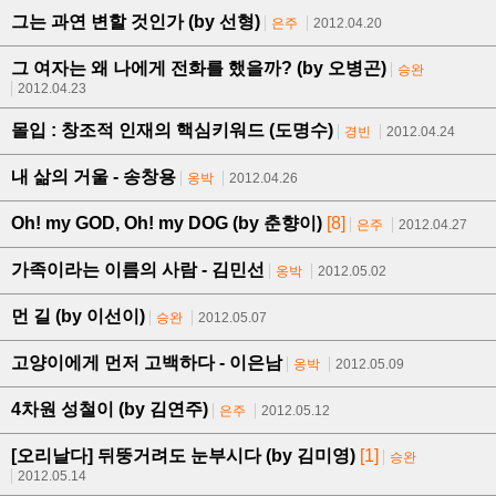
그는 과연 변할 것인가 (by 선형)
은주
2012.04.20
그 여자는 왜 나에게 전화를 했을까? (by 오병곤)
승완
2012.04.23
몰입 : 창조적 인재의 핵심키워드 (도명수)
경빈
2012.04.24
내 삶의 거울 - 송창용
옹박
2012.04.26
Oh! my GOD, Oh! my DOG (by 춘향이)
[8]
은주
2012.04.27
가족이라는 이름의 사람 - 김민선
옹박
2012.05.02
먼 길 (by 이선이)
승완
2012.05.07
고양이에게 먼저 고백하다 - 이은남
옹박
2012.05.09
4차원 성철이 (by 김연주)
은주
2012.05.12
[오리날다] 뒤뚱거려도 눈부시다 (by 김미영)
[1]
승완
2012.05.14