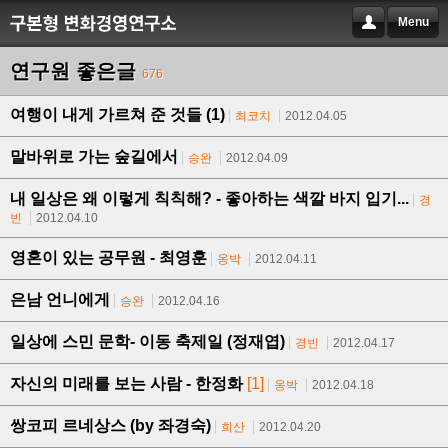
Menu
연구원 좋은글
676
여행이 내게 가르쳐 준 것들 (1)
최코치
2012.04.05
말바위로 가는 숲길에서
승완
2012.04.09
내 일상은 왜 이렇게 칙칙해? - 좋아하는 색깔 바지 입기...
경
빈
2012.04.10
영혼이 있는 공무원 - 최영훈
옹박
2012.04.11
은남 언니에게
승완
2012.04.16
일상에 스민 문학- 이동 축제일 (정재엽)
경빈
2012.04.17
자신의 미래를 보는 사람 - 한정화
[1]
옹박
2012.04.18
쌍코피 르네상스 (by 좌경숙)
희산
2012.04.20