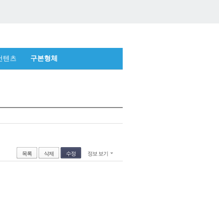
컨텐츠
구본형체
목록
삭제
수정
정보 보기