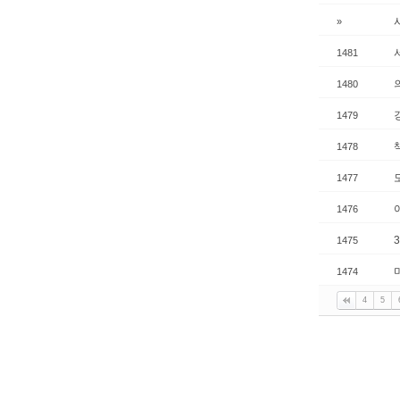
»
1481
1480
1479
1478
1477
1476
1475
1474
4
5