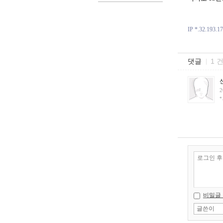
IP *.32.193.1
댓글
1 
2
*
비밀글