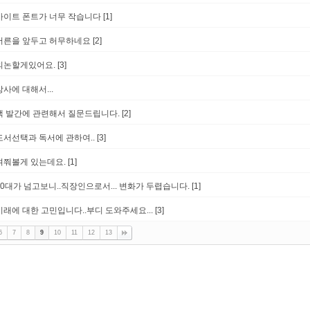
사이트 폰트가 너무 작습니다
[1]
서른을 앞두고 허무하네요
[2]
의논할게있어요.
[3]
강사에 대해서...
책 발간에 관련해서 질문드립니다.
[2]
도서선택과 독서에 관하여..
[3]
여쭤볼게 있는데요.
[1]
30대가 넘고보니..직장인으로서... 변화가 두렵습니다.
[1]
미래에 대한 고민입니다..부디 도와주세요...
[3]
6
7
8
9
10
11
12
13