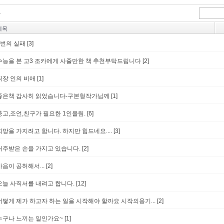
제목
2번의 실패
[3]
수능을 본 고3 조카에게 사줄만한 책 추천부탁드립니다
[2]
직장 인의 비애
[1]
좋은책 감사히 읽었습니다-구본형작가님께
[1]
충고,조언,친구가 필요한 1인올림.
[6]
희망을 가지려고 합니다. 하지만 힘드네요....
[3]
저주받은 손을 가지고 있습니다.
[2]
마음이 공허해서...
[2]
오늘 사직서를 내려고 합니다.
[12]
어떻게 제가 하고자 하는 일을 시작해야 할까요 시작의용기...
[2]
누구나 느끼는 일인가요~
[1]