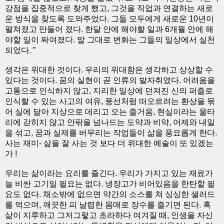
강점을 집중적으로 찾게 했고, 그것을 직업과 연결하는 새로
운 방식을 찾도록 도와주었다. 그들 모두에게 새로운 10년이
펼쳐졌고 만들어 졌다. 한달 안에 해야할 일과 6개월 안에 해
야할 일이 짜여졌다. 말 그대로 변화는 그들의 일상에서 실천
되었다. ”
생각은 위대한 것이다. 우리의 위대함은 생각하고 상상할 수
있다는 것이다. 꿈의 실현이 곧 인류의 발자취였다. 어려움을
고통으로 인식하지 않고, 지리한 일상에 던져진 신의 퍼즐로
인식할 수 있는 사고의 여유, 풍선처럼 떠오르려는 환상을 묶
어 실에 달아 지상으로 데리고 오는 즐거움, 현실이라는 울타
리에 갇히지 않고 안팎을 넘나드는 도약과 비약, 어제와 내일
을 섞고, 꿈과 실제를 버무리는 작업들이 삶을 풍요롭게 한다.
사는 재미- 삶을 잘 사는 것 보다 더 위대한 예술이 또 있겠는
가 !
우리는 삶이라는 요리를 즐긴다. 우리가 가지고 있는 재료가
늘 비싼 고기일 필요는 없다. 냉장고가 비어있음을 한탄할 필
요도 없다. 채소밖에 없으면 약간의 소스를 쳐 싱싱한 샐러드
를 먹으며, 깨끗한 피 날렵한 몸매로 장수를 즐기면 된다. 혹
삶이 지루하고 그저그렇고 초라하다 여겨질 때, 인생을 자신