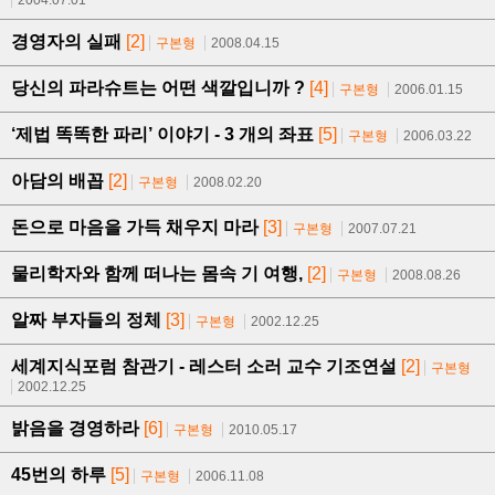
2004.07.01
경영자의 실패
[2]
구본형
2008.04.15
당신의 파라슈트는 어떤 색깔입니까 ?
[4]
구본형
2006.01.15
‘제법 똑똑한 파리’ 이야기 - 3 개의 좌표
[5]
구본형
2006.03.22
아담의 배꼽
[2]
구본형
2008.02.20
돈으로 마음을 가득 채우지 마라
[3]
구본형
2007.07.21
물리학자와 함께 떠나는 몸속 기 여행,
[2]
구본형
2008.08.26
알짜 부자들의 정체
[3]
구본형
2002.12.25
세계지식포럼 참관기 - 레스터 소러 교수 기조연설
[2]
구본형
2002.12.25
밝음을 경영하라
[6]
구본형
2010.05.17
45번의 하루
[5]
구본형
2006.11.08