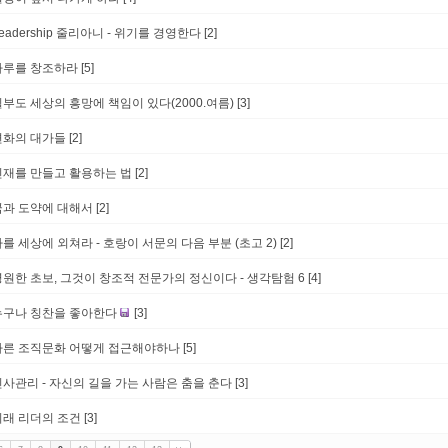
eadership 줄리아니 - 위기를 경영한다
[2]
하루를 창조하라
[5]
필부도 세상의 흥망에 책임이 있다(2000.여름)
[3]
변화의 대가들
[2]
인재를 만들고 활용하는 법
[2]
꿈과 도약에 대해서
[2]
를 세상에 외쳐라 - 호랑이 서문의 다음 부분 (초고 2)
[2]
영원한 초보, 그것이 창조적 전문가의 정신이다 - 생각탐험 6
[4]
누구나 칭찬을 좋아한다
[3]
다른 조직문화 어떻게 접근해야하나
[5]
인사관리 - 자신의 길을 가는 사람은 춤을 춘다
[3]
미래 리더의 조건
[3]