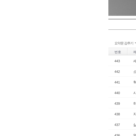
요약문 감추기
번호
443
442
441
440
439
438
437
436