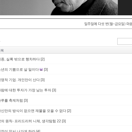
제목
세종, 실록 밖으로 행차하다
[2]
소년의 기쁨으로 살 일이다
[3]
혁명적 기업. 개인만이 산다
[3]
사람에 대한 투자가 가장 남는 투자
[3]
하루를 축제처럼
[3]
자신만의 방식이 없으면 재물을 모을 수 없다
[2]
삶의 원칙- 프리드리히 니체, 생각탐험 22
[3]
열정이 앞서 나가게 하라
[4]