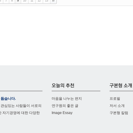
6
7
8
9
10
11
12
13
 돕습니다.
마음을 나누는 편지
프로필
 관심있는 사람들이 서로의
연구원의 좋은 글
저서 소개
한 자기경영에 대한 다양한
Image Essay
구본형 칼럼