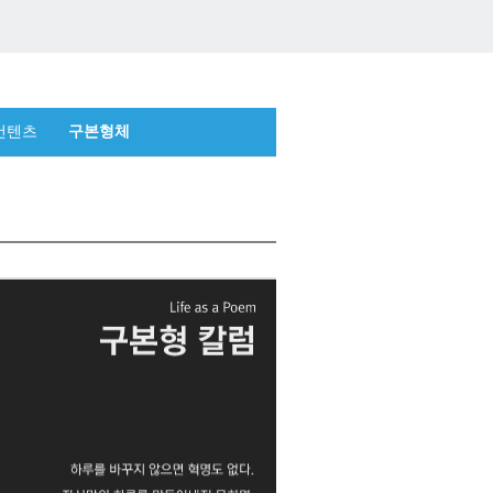
컨텐츠
구본형체