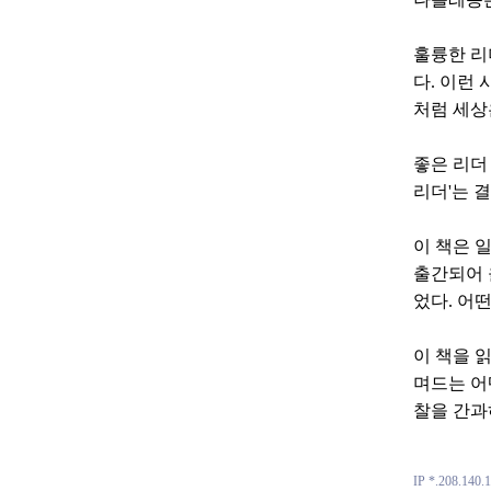
훌륭한 리
다. 이런
처럼 세상
좋은 리더 
리더'는 
이 책은 
출간되어 
었다. 어
이 책을 
며드는 어
찰을 간과
IP *.208.140.