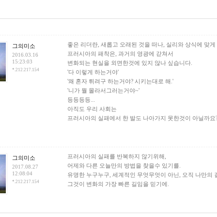
건
좋은 리더란, 새롭고 오래된 것을 떠나, 실리와 상식에 맞
그의미소
프러시아의 패착은, 과거의 영광에 갇쳐서
2016.03.16
15:23:03
변화되는 현실을 외면한것에 있지 않나 싶습니다.
*.212.217.154
'다 이렇게 하는거야'
'왜 혼자 튀려구 하는거야? 시키는대로 해.'
'니가 뭘 몰라서그러는거야~'
등등등등...
아직도 우리 사회는
프러시아의 실패에서 한 발도 나아가지 못한것이 아닐까요
프러시아의 실패를 반복하지 않기위해,
그의미소
어제와 다른 오늘만의 방법을 찾을수 있기를.
2017.08.27
12:08:04
유명한 누구누구, 세계적인 무엇무엇이 아닌, 오직 나만의 길
*.212.217.154
그것이 변화의 가장 빠른 길임을 믿기에.