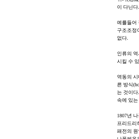
이 다닌다
예를들어 
구조조정이
없다.
인류의 역
시킬 수 
역동의 시
른 방식(h
는 것이다
속에 있는
1807년
프리드리히
패전의 원
나폴레옹은