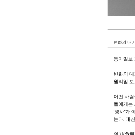
변화의 대
동아일보 10
변화의 
윌리암 보스
어떤 사람
들에게는 
'명사'가
는다. 대
위기(危機)