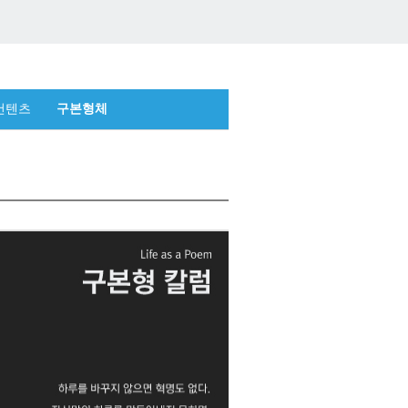
컨텐츠
구본형체