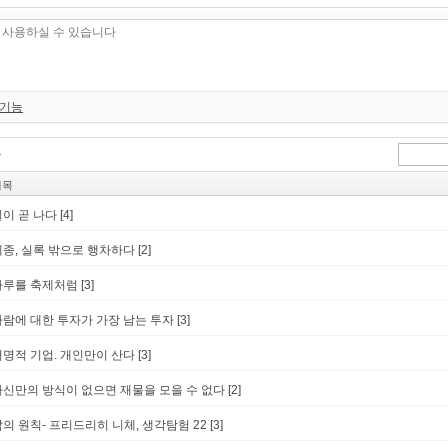
 기능
제목
일이 곧 나다
[4]
세종, 실록 밖으로 행차하다
[2]
하루를 축제처럼
[3]
사람에 대한 투자가 가장 남는 투자
[3]
혁명적 기업. 개인만이 산다
[3]
자신만의 방식이 없으면 재물을 모을 수 없다
[2]
삶의 원칙- 프리드리히 니체, 생각탐험 22
[3]