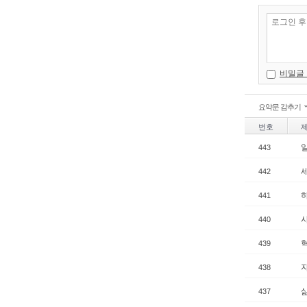
비밀글
요약문 감추기
번호
443
442
441
440
439
438
437