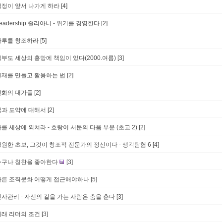
열정이 앞서 나가게 하라
[4]
eadership 줄리아니 - 위기를 경영한다
[2]
하루를 창조하라
[5]
필부도 세상의 흥망에 책임이 있다(2000.여름)
[3]
인재를 만들고 활용하는 법
[2]
변화의 대가들
[2]
꿈과 도약에 대해서
[2]
를 세상에 외쳐라 - 호랑이 서문의 다음 부분 (초고 2)
[2]
영원한 초보, 그것이 창조적 전문가의 정신이다 - 생각탐험 6
[4]
누구나 칭찬을 좋아한다
[3]
다른 조직문화 어떻게 접근해야하나
[5]
인사관리 - 자신의 길을 가는 사람은 춤을 춘다
[3]
미래 리더의 조건
[3]