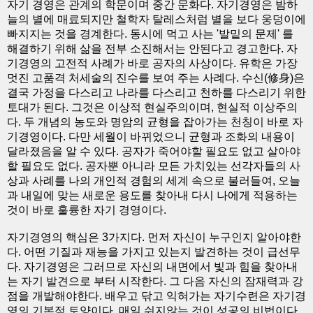
자기 경영은 관계의 학문이며 중간 문화다. 자기경영은 밤하
늘의 별에 매료되지만 철학자 탈레스처럼 별을 보다 웅덩이에
빠지지는 것을 경계한다. 동시에 먹고 사는 '발밑의 문제' 를
해결하기 위해 삶을 전부 소진해서는 안된다고 경고한다. 자
기경영의 고전적 사례가 바로 공자의 사상이다. 유학은 가장
멋진 고품격 처세술의 진수를 보여 주는 사례다. 수신(修身)은
결국 가정을 다스리고 나라를 다스리고 천하를 다스리기 위한
토대가 된다. 그것은 이상적 현실주의이며, 현실적 이상주의
다. 두 개념의 농도와 명암의 균형을 잡아가는 천칭이 바로 자
기경영이다. 다만 세월이 바뀌었으니 균형과 조화의 내용이
달라졌음을 알 수 있다. 공자가 죽어야할 필요도 없고 살아야
할 필요도 없다. 공자뿐 아니라 모든 가치있는 선각자들의 사
상과 사례를 나의 개인적 경험의 세계 속으로 불러들여, 오늘
과 내일에 맞는 새로운 용도를 찾아내 다시 나에게 적용하는
것이 바로 훌륭한 자기 경영이다.
자기경영의 핵심은 3가지다. 먼저 자신이 누구인지 알아야한
다. 어떤 기질과 재능을 가지고 있는지 발견하는 것이 급선무
다. 자기경영은 그러므로 자신의 내면에서 빛과 힘을 찾아내
는 자기 발견으로 부터 시작한다. 그 다음 자신의 잠재력과 강
점을 개발해야한다. 배우고 닦고 익혀가는 자기수련은 자기경
영의 기본적 토양이다. 매일 쉬지않는 것이 성공의 비법이다.