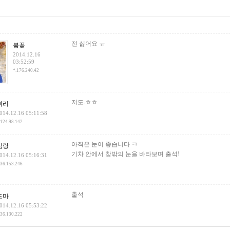
건
전 싫어요 ㅠ
봄꽃
2014.12.16
03:52:59
*.176.240.42
저도.ㅎㅎ
삐리
014.12.16 05:11:58
.124.98.142
아직은 눈이 좋습니다 ㅋ
김랑
기차 안에서 창밖의 눈을 바라보며 출석!
014.12.16 05:16:31
.36.153.246
출석
도마
014.12.16 05:53:22
.36.130.222