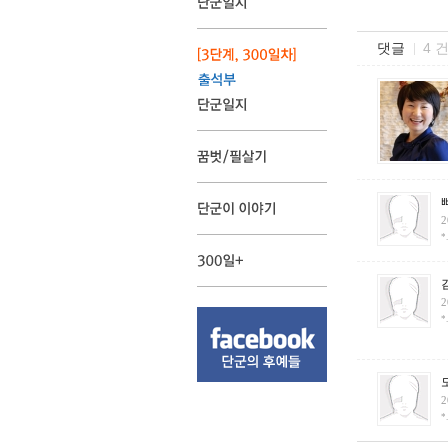
댓글
4 
2
*
2
*
2
*