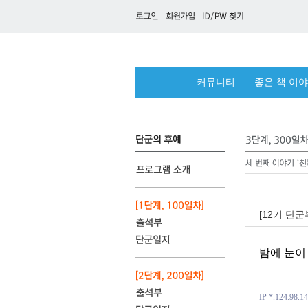
커뮤니티
좋은 책 이
[12기 단군
밤에 눈이
IP *.124.98.1