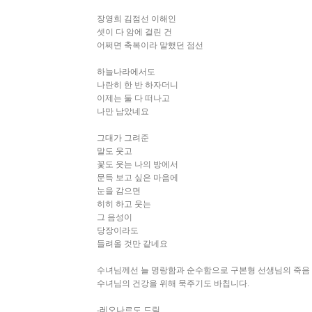
장영희 김점선 이해인
셋이 다 암에 걸린 건
어쩌면 축복이라 말했던 점선
하늘나라에서도
나란히 한 반 하자더니
이제는 둘 다 떠나고
나만 남았네요
그대가 그려준
말도 웃고
꽃도 웃는 나의 방에서
문득 보고 싶은 마음에
눈을 감으면
히히 하고 웃는
그 음성이
당장이라도
들려올 것만 같네요
수녀님께선 늘 명랑함과 순수함으로 구본형 선생님의 죽음 
수녀님의 건강을 위해 묵주기도 바칩니다.
-레오나르도 드림.