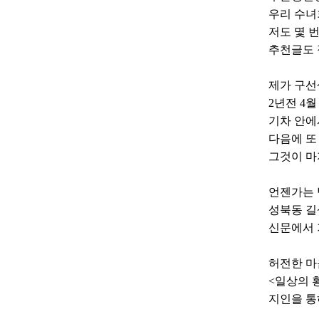
우리 수녀
저도 몇 번
추천글도
제가 구
2년전 4
기차 안에
다음에 또
그것이 마
언젠가는
성북동 길
신문에서 
허전한 마
<일상의 
지인을 