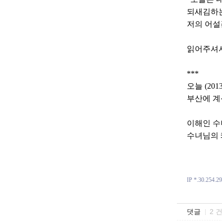
되새김하는
저의 어설
읽어주셔서
***
오늘 (20
부산에 계
이해인 수
수녀님의 
IP *.30.254.29
댓글
2 