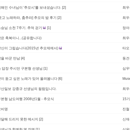
이해인 수녀님이 '추모시'를 보내셨습니다.
[2]
최우
웃고 노래하라, 춤추라] 추모의 밤 후기
[2]
최우
스승님 소천 7주기. 추억 걷기
[1]
정야
은 축복이니...(공유합니다)
최우
당신이 그립습니다(2015년 추모제에서)
타오
삶을 바꾼 만남
[4]
동건
늘 답장 주시던 구본형 선생님
[1]
심우
같이 듣고 싶은 노래가 있어 올려봅니다
[6]
Muse
부산일보 강종규 선생님의 컬럼입니다.
최우
본형 남도여행 2008년1월 - 추모식
15
묘비명
진철
전달해 드리지 못한 메시지
[2]
신재
선생님과 함께한 몇 장면
[1]
심우