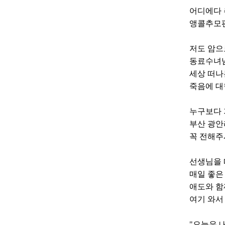
어디에다 
앵콜추모편
저도 암으
동료수녀님
세상 떠나
죽음에 대
누구보다 
부산 광안
꼭 전해주
선생님을 
매일 좋은
애도와 함
여기 와서
"오늘은 