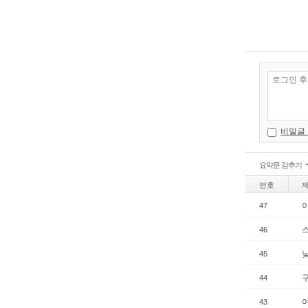
비밀글
요약문 감추기
번호
이
47
스
46
낮
45
44
여
43