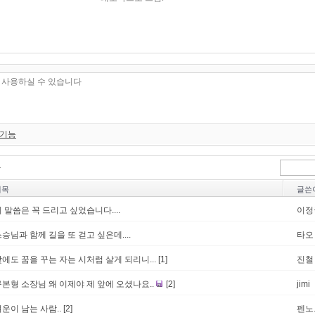
 기능
제목
글쓴
 말씀은 꼭 드리고 싶었습니다....
이정
승님과 함께 길을 또 걷고 싶은데....
타오
에도 꿈을 꾸는 자는 시처럼 살게 되리니...
[1]
진철
구본형 소장님 왜 이제야 제 앞에 오셨나요..
[2]
jimi
운이 남는 사람..
[2]
펜노