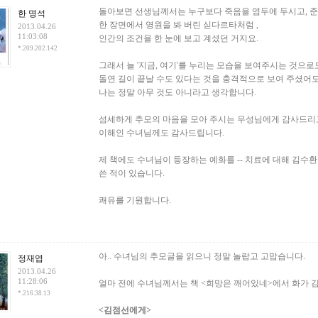
돌아보면 선생님께서는 누구보다 죽음을 염두에 두시고, 준
한 명석
한 장면에서 영원을 봐 버린 싣다르타처럼 ,
2013.04.26
11:03:08
인간의 조건을 한 눈에 보고 계셨던 거지요.
*.209.202.142
그래서 늘 '지금, 여기'를 누리는 모습을 보여주시는 것으로
돌연 길이 끝날 수도 있다는 것을 충격적으로 보여 주셨어
나는 정말 아무 것도 아니라고 생각합니다.
섬세하게 추모의 마음을 모아 주시는 우성님에게 감사드리
이해인 수녀님께도 감사드립니다.
제 책에도 수녀님이 등장하는 예화를 -- 치료에 대해 김수환
쓴 적이 있습니다.
쾌유를 기원합니다.
아.. 수녀님의 추모글을 읽으니 정말 놀랍고 고맙습니다.
정재엽
2013.04.26
11:28:06
얼마 전에 수녀님께서는 책 <희망은 깨어있네>에서 화가 
*.216.38.13
<김점선에게>