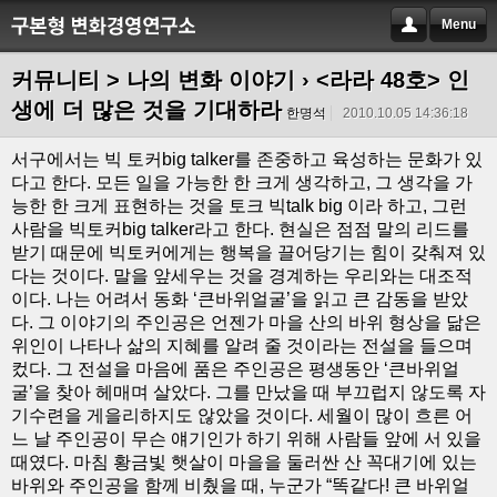
Menu
커뮤니티 > 나의 변화 이야기
› <라라 48호> 인
생에 더 많은 것을 기대하라
한명석
2010.10.05 14:36:18
서구에서는 빅 토커big talker를 존중하고 육성하는 문화가 있
다고 한다. 모든 일을 가능한 한 크게 생각하고, 그 생각을 가
능한 한 크게 표현하는 것을 토크 빅talk big 이라 하고, 그런
사람을 빅토커big talker라고 한다. 현실은 점점 말의 리드를
받기 때문에 빅토커에게는 행복을 끌어당기는 힘이 갖춰져 있
다는 것이다. 말을 앞세우는 것을 경계하는 우리와는 대조적
이다. 나는 어려서 동화 ‘큰바위얼굴’을 읽고 큰 감동을 받았
다. 그 이야기의 주인공은 언젠가 마을 산의 바위 형상을 닮은
위인이 나타나 삶의 지혜를 알려 줄 것이라는 전설을 들으며
컸다. 그 전설을 마음에 품은 주인공은 평생동안 ‘큰바위얼
굴’을 찾아 헤매며 살았다. 그를 만났을 때 부끄럽지 않도록 자
기수련을 게을리하지도 않았을 것이다. 세월이 많이 흐른 어
느 날 주인공이 무슨 얘기인가 하기 위해 사람들 앞에 서 있을
때였다. 마침 황금빛 햇살이 마을을 둘러싼 산 꼭대기에 있는
바위와 주인공을 함께 비췄을 때, 누군가 “똑같다! 큰 바위얼