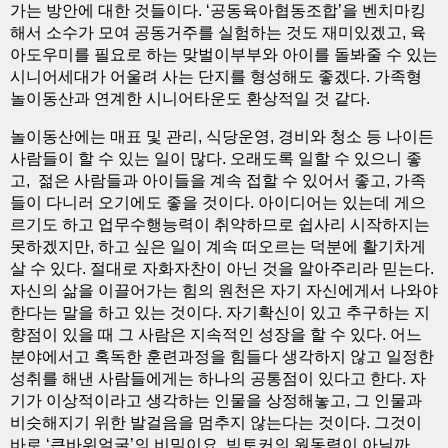
가는 방안에 대한 것들이다. ‘공동육아협동조합’을 벤치마킹
해서 소수가 모여 공동거주를 실험하는 것도 재미있겠고, 육
아도우미를 필요로 하는 맞벌이부부와 아이를 돌봐줄 수 있는
시니어세대가 어울려 사는 단지를 형성해도 좋겠다. 가족형
놀이동산과 연계한 시니어타운도 환상적일 것 같다.
놀이동산에는 매표 및 관리, 식당운영, 경비와 청소 등 나이든
사람들이 할 수 있는 일이 많다. 오래도록 일할 수 있으니 좋
고, 젊은 사람들과 아이들을 계속 접할 수 있어서 좋고, 가족
들이 다니러 오기에도 좋을 것이다. 아이디어는 있는데 게으
르기도 하고 업무수행능력이 취약하므로 쉽사리 시작하지는
못하겠지만, 하고 싶은 일이 계속 떠오르는 덕분에 활기차게
살 수 있다. 절대로 자화자찬이 아닌 것을 알아주리라 믿는다.
자신의 삶을 이끌어가는 힘의 원천은 자기 자신에게서 나와야
한다는 말을 하고 있는 것이다. 자기확신이 있고 추구하는 지
향점이 있을 때 그 사람은 지속적인 성장을 할 수 있다. 어느
분야에서고 혹독한 훈련과정을 힘들다 생각하지 않고 일정한
성취를 해낸 사람들에게는 하나의 공통점이 있다고 한다. 자
기가 이상적이라고 생각하는 인물을 상정해놓고, 그 인물과
비슷해지기 위한 발걸음을 멈추지 않는다는 것이다. 그것이
바로 ‘큰바위얼굴’의 비밀이요, 빅토커의 원동력이 아닐까.