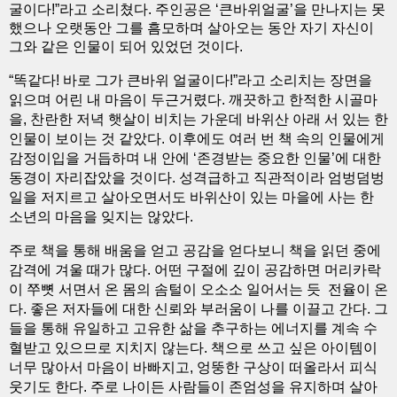
굴이다!”라고 소리쳤다. 주인공은 ‘큰바위얼굴’을 만나지는 못
했으나 오랫동안 그를 흠모하며 살아오는 동안 자기 자신이
그와 같은 인물이 되어 있었던 것이다.
“똑같다! 바로 그가 큰바위 얼굴이다!”라고 소리치는 장면을
읽으며 어린 내 마음이 두근거렸다. 깨끗하고 한적한 시골마
을, 찬란한 저녁 햇살이 비치는 가운데 바위산 아래 서 있는 한
인물이 보이는 것 같았다. 이후에도 여러 번 책 속의 인물에게
감정이입을 거듭하며 내 안에 ‘존경받는 중요한 인물’에 대한
동경이 자리잡았을 것이다. 성격급하고 직관적이라 엄벙덤벙
일을 저지르고 살아오면서도 바위산이 있는 마을에 사는 한
소년의 마음을 잊지는 않았다.
주로 책을 통해 배움을 얻고 공감을 얻다보니 책을 읽던 중에
감격에 겨울 때가 많다. 어떤 구절에 깊이 공감하면 머리카락
이 쭈뼛 서면서 온 몸의 솜털이 오소소 일어서는 듯 전율이 온
다. 좋은 저자들에 대한 신뢰와 부러움이 나를 이끌고 간다. 그
들을 통해 유일하고 고유한 삶을 추구하는 에너지를 계속 수
혈받고 있으므로 지치지 않는다. 책으로 쓰고 싶은 아이템이
너무 많아서 마음이 바빠지고, 엉뚱한 구상이 떠올라서 피식
웃기도 한다. 주로 나이든 사람들이 존엄성을 유지하며 살아