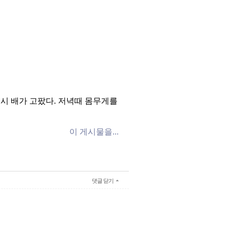
몹시 배가 고팠다. 저녁때 몸무게를
이 게시물을...
댓글 닫기