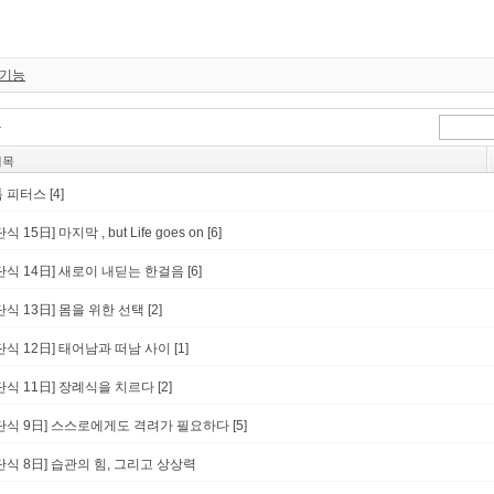
 기능
제목
톰 피터스
[4]
단식 15日] 마지막 , but Life goes on
[6]
단식 14日] 새로이 내딛는 한걸음
[6]
단식 13日] 몸을 위한 선택
[2]
단식 12日] 태어남과 떠남 사이
[1]
단식 11日] 장례식을 치르다
[2]
[단식 9日] 스스로에게도 격려가 필요하다
[5]
단식 8日] 습관의 힘, 그리고 상상력