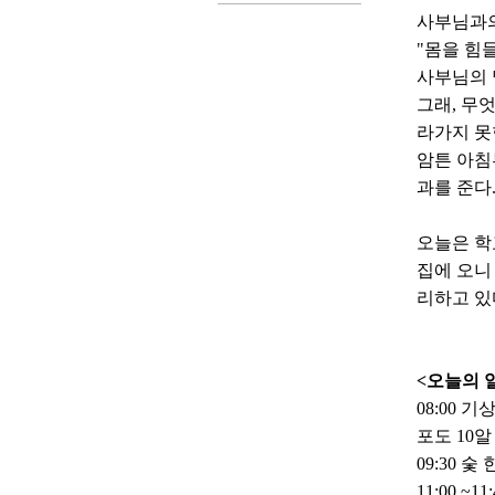
사부님과의
"몸을 힘
사부님의 
그래, 무
라가지 못
암튼 아침
과를 준다
오늘은 학
집에 오니
리하고 있
<오늘의 
08:00 기
포도 10알
09:30 숯
11:00 