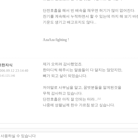
단전호흡을 해서 빈 배속을 채우면 허기가 많이 없어진다.
잔기를 계속해서 누적하면서 할 수 있는데 까지 해 보기 바
기운도 생기고 배고프지도 않다...
AzaAza fighting !
제가 오히려 감사했었죠.
귀한자식
한마디씩 해주시는 말씀들이 다 달지는 않았지만,
006.09.12 23:14:40
뼈가 되고 살이 되었습니다.
.145.125.146
저야말로 사부님을 알고, 꿈벗분들을 알게된것을
무척 감사하고 있습니다.
단전호흡은 아직 잘 안되는 터라...^^
나중에 성렬님께 한수 가르침 받고 싶습니다.