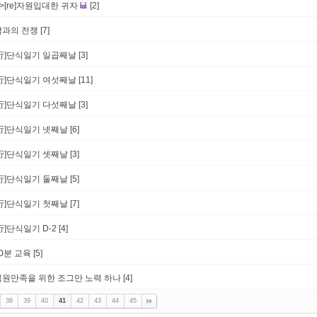
->[re]자원입대한 귀자
[2]
잠과의 전쟁
[7]
[行]단식일기 일곱째날
[3]
[行]단식일기 여섯째날
[11]
[行]단식일기 다섯째날
[3]
[行]단식일기 넷째날
[6]
[行]단식일기 셋째날
[3]
[行]단식일기 둘째날
[5]
[行]단식일기 첫째날
[7]
行]단식일기 D-2
[4]
10분 교육
[5]
직원만족을 위한 조그만 노력 하나
[4]
38
39
40
41
42
43
44
45