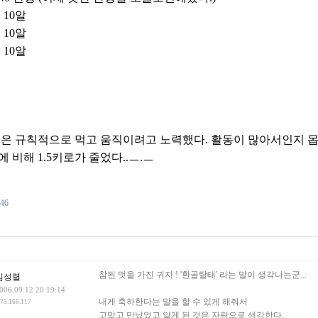
도 10알
도 10알
도 10알
침
오늘은 규칙적으로 먹고 움직이려고 노력했다. 활동이 많아서인지 
 비해 1.5키로가 줄었다..ㅡ.ㅡ
146
건
참된 멋을 가진 귀자 ! '환골탈태' 라는 말이 생각나는군...
김성렬
006.09.12 20:19:14
내게 축하한다는 말을 할 수 있게 해줘서
.75.166.117
고맙고 만났었고 알게 된 것은 자랑으로 생각한다.