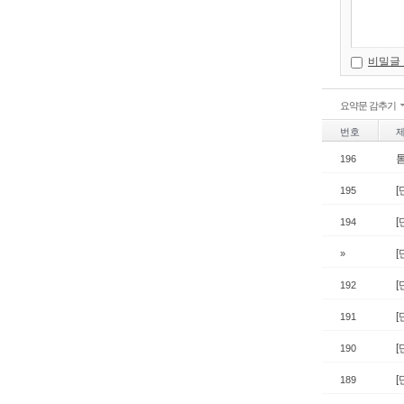
비밀글
요약문 감추기
번호
196
[
195
[
194
[
»
[
192
[
191
190
[
189