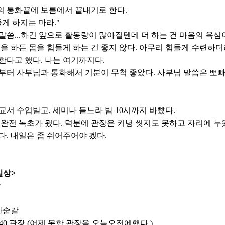
 통화끝에 보름에서 끝내기로 한다.
들게 하지는 마라."
말씀...하긴 앞으로 활동량이 많아질텐데 더 하는 건 마음의 욕심
엇을 하든 몸을 힘들게 하는 건 좋지 않다. 아무리 힘들게 수련하
한다고 했다. 나는 여기까지다.
부터 사부님과 통화해서 기분이 무척 좋았다. 사부님 말씀은 뽀빠
.
교서 수업받고, 세미나 듣느라 밤 10시까지 바빴다.
 완전 녹초가 됐다. 덕분에 관장은 커녕 씻지도 못하고 자리에 누
다. 내일은 좀 쉬어주어야 겠다.
일상>
상
 한숟갈
~11:40 관장 (어제 못한 관장을 오늘오전에했다.)