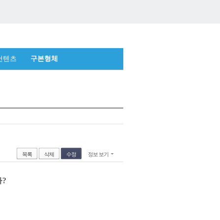
컨텐츠
구본형체
목록
삭제
수정
정보 보기
?