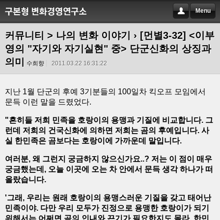
Menu
커뮤니티 > 나의 변화 이야기
› [먼별3-32] <이부
영의 "자기와 자기실현" 중> 단군신화의 상징과
의미
수희향
2011.03.22 16:31:22
지난 1월 단군의 후예 3기분들의 100일차 킥오프 모임에서
문득 이런 말을 드렸었다.
"흔히들 저희 민족을 호랑이의 용맹과 기질에 비교합니다. 그
런데 저희의 건국신화에 의하면 저희는 곰의 후예입니다. 사
실 한민족은 곰보다는 호랑이에 가까운데 말입니다.
여러분, 왜 그런지 궁금하지 않으신가요..? 저는 이 점이 매우
궁금했는데, 오늘 이곳에 오는 차 안에서 문득 생각 하나가 떠
올랐습니다.
'그래, 우리는 원래 호랑이의 용맹스러운 기질을 갖고 태어난
민족이야. 다만 우리 모두가 진정으로 용맹한 호랑이가 되기
위해서는 어쩌면 곰의 인내와 끈기가 필요한지도 몰라. 한민