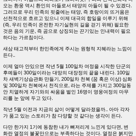
오는 환웅 역시 환인의 아들로서 태양의 아들이 될 수 있겠다.
그러므로 우리 민족의 핏줄에는 태양, 즉 호랑이의 뜨거움은
선천적으로 흐르고 있으니 이제 대극의 합일을 이루기 위해
(즉, 우리 민족이 온전한 자기실현의 길을 걷기 위해) 필요한
것은 음의 기운, 즉 곰으로 상징되는 끈기있는 인내력이 필요
하다는 가르침이다.
새삼 태고적부터 한민족에게 주시는 원형적 지혜라는 느낌이
든다..
이제 얼마 안있으면 작년 5월 100일차 여정을 시작한 단군의
후예들이 300일이라는 대망의 대장정의 끝을 내린다. 100일
차 새벽기상습관화 만들기, 200일차 천복 (꿈 혹은 이상) 심화
및 300일차 천복에서 천직으로, 라는 주제를 가지고 300일동
안 치열하게 자기와의 싸움을 벌인 16명이 영웅여정의 마무
리를 눈 앞에 두고 있다.
작년 5월 이전과 지금의 삶이 어떻게 달라졌을까.. 아마 각자
가 품고 있는 스토리가 참 다양할 것 같다는 생각이 든다.
다만 한가지 1기에 동참한 내가 뼈저리게 느낀게 있다면, 변
화란 열정의 불꽃만으로는 부족하다는 것이다. 열정은 붉지만