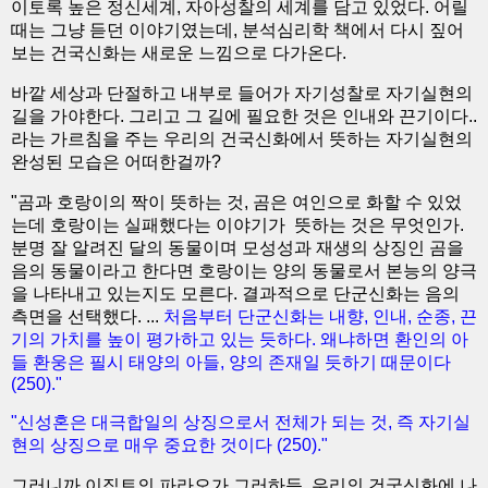
이토록 높은 정신세계, 자아성찰의 세계를 담고 있었다. 어릴
때는 그냥 듣던 이야기였는데, 분석심리학 책에서 다시 짚어
보는 건국신화는 새로운 느낌으로 다가온다.
바깥 세상과 단절하고 내부로 들어가 자기성찰로 자기실현의
길을 가야한다. 그리고 그 길에 필요한 것은 인내와 끈기이다..
라는 가르침을 주는 우리의 건국신화에서 뜻하는 자기실현의
완성된 모습은 어떠한걸까?
"곰과 호랑이의 짝이 뜻하는 것, 곰은 여인으로 화할 수 있었
는데 호랑이는 실패했다는 이야기가 뜻하는 것은 무엇인가.
분명 잘 알려진 달의 동물이며 모성성과 재생의 상징인 곰을
음의 동물이라고 한다면 호랑이는 양의 동물로서 본능의 양극
을 나타내고 있는지도 모른다. 결과적으로 단군신화는 음의
측면을 선택했다. ...
처음부터 단군신화는 내향, 인내, 순종, 끈
기의 가치를 높이 평가하고 있는 듯하다. 왜냐하면 환인의 아
들 환웅은 필시 태양의 아들, 양의 존재일 듯하기 때문이다
(250)."
"신성혼은 대극합일의 상징으로서 전체가 되는 것, 즉 자기실
현의 상징으로 매우 중요한 것이다 (250)."
그러니까 이집트의 파라오가 그러하듯, 우리의 건국신화에 나