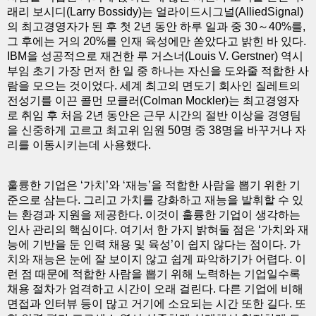
래리 보시디(Larry Bossidy)는 얼라이드시그널(AlliedSignal)
의 최고경영자가 된 후 첫 2년 동안 하루 일과 중 30～40%를,
그 후에는 거의 20%를 인재 육성에만 쏟았다고 밝힌 바 있다.
IBM을 성공적으로 재건한 루 거스너(Louis V. Gerstner) 역시
부임 초기 가장 먼저 한 일 중 하나는 자신을 도와줄 적합한 사
람을 모으는 것이었다. 세계 최고의 면도기 회사인 질레트의
전성기를 이끈 콜먼 모클러(Colman Mockler)는 최고경영자
로 취임 후 처음 2년 동안은 근무 시간의 절반 이상을 경영팀
을 신중하게 고르고 최고위 임원 50명 중 38명을 바꾸거나 자
리를 이동시키는데 사용했다.
훌륭한 기업은 ‘가치’와 ‘재능’을 적합한 사람을 뽑기 위한 기
준으로 삼는다. 그리고 가치를 강화하고 재능을 발휘할 수 있
는 환경과 지원을 제공한다. 이것이 훌륭한 기업이 생각하는
인사 관리의 핵심이다. 여기서 한 가지 밝혀둘 점은 ‘가치와 재
능에 기반을 둔 인력 채용 및 육성’이 쉽지 않다는 점이다. 가
치와 재능은 눈에 잘 보이지 않고 쉽게 파악하기가 어렵다. 이
런 점 때문에 적합한 사람을 뽑기 위해 노력하는 기업일수록
채용 절차가 엄격하고 시간이 오래 걸린다. 다른 기업에 비해
면접과 인터뷰 등이 많고 거기에 소요되는 시간 또한 길다. 또