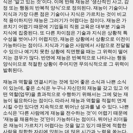
식은 ‘알고 있는 것’이다. 이에 반해 재능은 ‘생산적인 사고, 감
정 또는 행동의 반복적 양식’으로 정의된다. 재능이 기술이나
지식과 가장 다른 점은 기술이나 지식은 가르치는 것이 비교
적 용이하지만 재능은 그러기가 어렵다는 점이다. 재능은 가
르치기 어렵기 때문에 기업들의 직원 교육은 대부분 기술과
지식에 집중된다. 또 다른 차이점은 기술과 지식은 상황적 특
수성을 벗어나기 어렵지만, 재능은 상황에서 상황으로 이전이
가능하다는 점이다. 지식과 기술은 사람에서 사람으로 전달될
수 있으나 예기치 못한 상황에 직면했을 때는 그 위력이 떨어
지는 경우가 많다. 반면에 재능은 반복적으로 나타나는 행동
양식이므로 적절한 상황이 주어지면 무의식적으로 그 위력이
발휘된다.
재능과 역할을 연결시키는 것에 있어 좋은 소식과 나쁜 소식
이 있는데, 좋은 소식은 누구나 자신만의 재능을 갖고 있고 어
떤 역할(업무)을 효과적으로 수행하기 위해서는 그에 맞는 재
능이 필요하다는 점이다. 따라서 재능과 역할을 적절히 연계
시킬 수만 있다면 지속적으로 뛰어난 성과를 낼 수 있다. 나쁜
소식은 ‘다른 사람에게 재능을 전수하는 것’이 어렵기 때문에
‘재능을 채용하는 것’만이 가능하다는 점이다. 뛰어난 리더들
은 재능이 가르치기 어렵다는 것을 알고 있기 때문에 적합한
사람을 적합한 자리에 앉히는 데 많은 시간과 노력을 쏟는다.