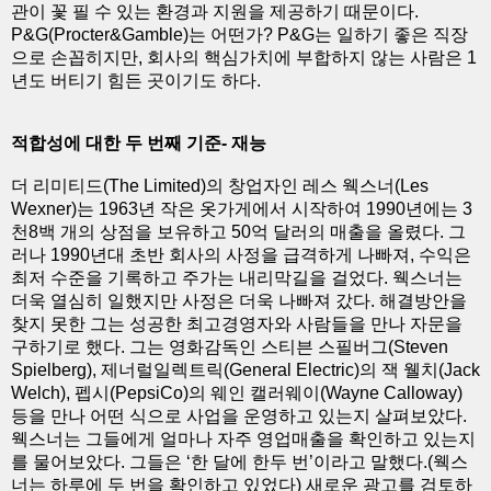
관이 꽃 필 수 있는 환경과 지원을 제공하기 때문이다.
P&G(Procter&Gamble)는 어떤가? P&G는 일하기 좋은 직장
으로 손꼽히지만, 회사의 핵심가치에 부합하지 않는 사람은 1
년도 버티기 힘든 곳이기도 하다.
적합성에 대한 두 번째 기준- 재능
더 리미티드(The Limited)의 창업자인 레스 웩스너(Les
Wexner)는 1963년 작은 옷가게에서 시작하여 1990년에는 3
천8백 개의 상점을 보유하고 50억 달러의 매출을 올렸다. 그
러나 1990년대 초반 회사의 사정을 급격하게 나빠져, 수익은
최저 수준을 기록하고 주가는 내리막길을 걸었다. 웩스너는
더욱 열심히 일했지만 사정은 더욱 나빠져 갔다. 해결방안을
찾지 못한 그는 성공한 최고경영자와 사람들을 만나 자문을
구하기로 했다. 그는 영화감독인 스티븐 스필버그(Steven
Spielberg), 제너럴일렉트릭(General Electric)의 잭 웰치(Jack
Welch), 펩시(PepsiCo)의 웨인 캘러웨이(Wayne Calloway)
등을 만나 어떤 식으로 사업을 운영하고 있는지 살펴보았다.
웩스너는 그들에게 얼마나 자주 영업매출을 확인하고 있는지
를 물어보았다. 그들은 ‘한 달에 한두 번’이라고 말했다.(웩스
너는 하루에 두 번을 확인하고 있었다) 새로운 광고를 검토하