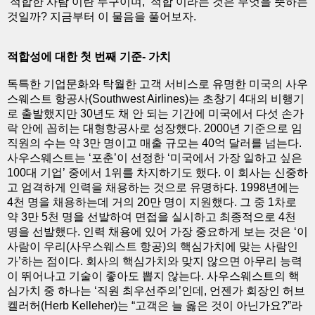
‘적합한 사람’이란 누구이며, ‘적합’이라는 것은 무엇을 뜻하는
것일까? 지금부터 이 물음을 풀어보자.
적합성에 대한 첫 번째 기준- 가치
독특한 기업문화와 탁월한 고객 서비스로 유명한 미국의 사우
스웨스트 항공사(Southwest Airlines)는 초창기 4대의 비행기
로 출발했지만 30년도 채 안 되는 기간에 미국에서 다섯 손가
락 안에 꼽히는 대형항공사로 성장했다. 2000년 기준으로 임
직원의 수는 약 3만 명이고 매출 규모는 40억 달러를 넘는다.
사우스웨스트는 ‘포춘’이 선정한 ‘미국에서 가장 일하고 싶은
100대 기업’ 중에서 1위를 차지하기도 했다. 이 회사는 신중하
고 엄격하게 인력을 채용하는 것으로 유명하다. 1998년에는
4천 명을 채용하는데 거의 20만 명이 지원했다. 그 중 1차로
약 3만 5천 명을 선발하여 면접을 실시하고 최종적으로 4천
명을 선발했다. 인력 채용에 있어 가장 중요하게 보는 것은 ‘이
사람이 우리(사우스웨스트 항공)의 핵심가치에 맞는 사람인
가’하는 점이다. 회사의 핵심가치와 맞지 않으면 아무리 능력
이 뛰어나고 기술이 좋아도 뽑지 않는다. 사우스웨스트의 핵
심가치 중 하나는 ‘직원 최우선주의’인데, 언젠가 회장인 허브
켈러허(Herb Kelleher)는 “고객은 늘 옳은 것이 아닌가요?”라