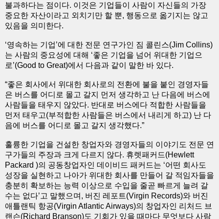
불과하다는 점이다. 이것은 기업들이 사람이 자신들의 가장
중요한 자산이라고 외치기만 할 뿐, 행동으로 옮기지는 않고
있음을 의미한다.
‘영속하는 기업’에 대한 전문 연구가인 짐 콜린스(Jim Collins)
는 사람의 중요성에 대해 ‘좋은 기업을 넘어 위대한 기업으
로’(Good to Great)에서 다음과 같이 말한 바 있다.
“좋은 회사에서 위대한 회사로의 전환에 불을 붙인 경영자들
은 버스를 어디로 몰고 갈지 먼저 생각하고 난 다음에 버스에
사람들을 태우지 않았다. 반대로 버스에다 적합한 사람들을
먼저 태우고(부적합한 사람들은 버스에서 내리게 하고) 난 다
음에 버스를 어디로 몰고 갈지 생각했다.”
훌륭한 기업을 건설한 창업자와 경영자들의 이야기도 전문 연
구가들의 주장과 크게 다르지 않다. 휴렛패커드(Hewlett
Packard )의 공동창업자인 데이비드 패커드는 ‘어떤 회사도
성장을 실현하고 나아가 위대한 회사를 만들어 갈 적임자들을
충분히 확보하는 능력 이상으로 수입을 줄곧 빠르게 늘려 갈
수는 없다’고 말했으며, 버진 레포트(Virgin Records)와 버진
애틀랜틱 항공(Virgin Atlantic Airways)의 창업자인 리처드 브
랜슨(Richard Branson)도 기회가 있을 때마다 무엇보다 사람