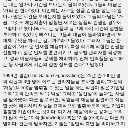
는 데는 얼마나 시간을 보내는지 물어보았다. 그들의 대답은
‘거의 안 한다’였다. 이번에는 새로운 상품 컨셉을 잡는 데 얼
마나 많은 시간을 보내는지를 물어보았다. 그들의 대답은 ‘가
끔. 그것도 예산지출이 엄청난 새로운 상품의 컨셉일 경우에
그렇다’고 했다.(웩스너는 상품과 광고에 자기 시간의 절반을
투자하고 있었다) 웩스너는 그들의 대답에 놀라워하면서 ‘도
대체 무엇을 하시는 겁니까?’라고 물었다. 그러자 그들은 한
결같이, ‘새로운 인재를 채용하고, 특정 직위에 적합한 인물을
선별하고, 젊은 인재를 훈련시키고, 글로벌 관리자를 육성하
고, 성과 미달자들의 문제를 처리하며, 전체 인력풀을 검토하
는 등 사람에게 시간의 절반 정도를 쓴다’고 말했다.
1999년 갤럽(The Gallup Organization)은 25년 간 100만 명
의 직원과 8만 명에 이르는 관리자들을 조사한 결과, “자신의
‘재능’(talent)을 발휘할 수 있는 일을 하는 직원이 많은 기업일
수록 ‘고객 만족도’와 ‘수익성’ 그리고 ‘생산성’이 높다”는 사실
을 알아냈다. 다른 말로 하면, 직원들의 재능을 발견하고 적절
한 곳에 배치시켜 재능을 효과적으로 발휘하도록 하는 기업이
훌륭한 기업이라는 것이다. 여기서 ‘재능’이라는 용어는 우리
가 많이 쓰는 ‘지식’(knowledge) 혹은 ‘기술’(skill)과는 다른 개
념이다. 간단히 말하자면, 기술은 ‘방법적 측면’을 의미하고 지