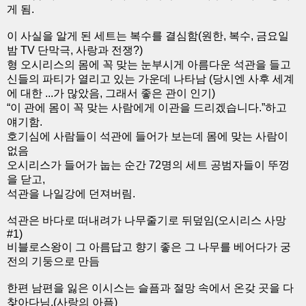
게 됨.
이 사실을 알게 된 세트는 복수를 결심함(원한, 복수, 금요일
밤 TV 단막극, 사랑과 전쟁?)
형 오시리스의 몸에 꼭 맞는 눈부시게 아름다운 석관을 들고
신들의 파티가 열리고 있는 가운데 나타남 (당시엔 사후 세계
에 대한 ...가 많았음, 그래서 좋은 관이 인기)
“이 관에 몸이 꼭 맞는 사람에게 이관을 드리겠습니다.”하고
얘기함.
호기심에 사람들이 석관에 들어가 보는데 몸에 맞는 사람이
없음
오시리스가 들어가 눕는 순간 72명의 세트 공범자들이 뚜껑
을 닫고,
석관을 나일강에 던져버림.
석관은 바다로 떠내려가 나무줄기로 뒤덮임(오시리스 사망
#1)
비블로스왕이 그 아름답고 향기 좋은 그 나무를 베어다가 궁
전의 기둥으로 만듬
한편 남편을 잃은 이시스는 슬픔과 절망 속에서 온갖 곳을 다
찾아다님.(사랑의 아픔)