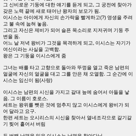
그 신비로운 기둥에 대한 얘기를 듣게 되고, 그 궁전에 찾아가
갖은 노력 끝에 새로 태어난 왕자의 보모가 됨.
이시스는 아이에게 자신의 손가락을 빨게하고(?) 영생을 주려
고 불 속에 눕혀 놓음.
그리고 자신은 제비가 되어 슬픈 목소리로 지저귀며 기둥 주
변을 돔.
어느 날 저녁 왕비가 그것을 목격하게 되고, 이시스는 자기가
여신이라는 사실을 고백함.
왕은 그 기둥을 이시스에게 줌
그녀는 배를 타고 고향으로 돌아와 뚜껑을 열고 죽은 남편의
얼굴에 자신의 얼굴을 대고 그를 안은 채 오열함. 그 순간에 이
시스는 임신이 됨(사랑)
이시스는 남편의 시신을 가지고 갈대 늪에 숨어서 아들을 낳
음. 그 이름이 호로스.
세트는 왕위를 뺏은 것에 멈추지 않고 이시스에게 왕비가 되
어 달라고 요구.
한편 세트는 오시리스의 시신을 찾아서 열네조각으로 갈기갈
기 찢어 흩어서 버림
두 번째 남편을 잃은 이시스는 남편을 찾아다님.