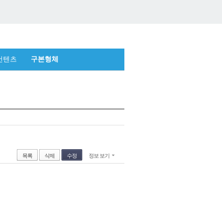
컨텐츠
구본형체
목록
삭제
수정
정보 보기