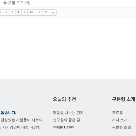
--->[re]5월 오프수업
5
6
7
8
9
10
11
12
 돕습니다.
마음을 나누는 편지
프로필
 관심있는 사람들이 서로의
연구원의 좋은 글
저서 소개
한 자기경영에 대한 다양한
Image Essay
구본형 칼럼