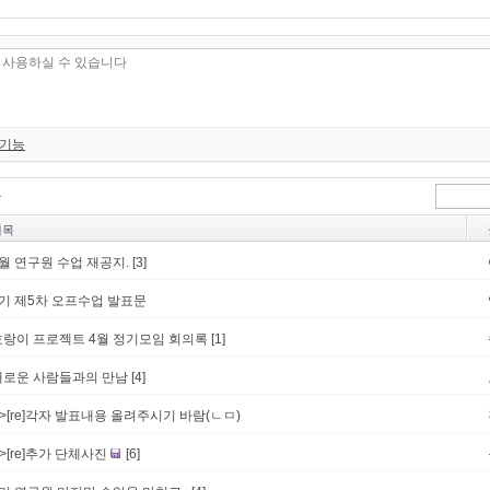
 기능
제목
9월 연구원 수업 재공지.
[3]
4기 제5차 오프수업 발표문
호랑이 프로젝트 4월 정기모임 회의록
[1]
새로운 사람들과의 만남
[4]
->[re]각자 발표내용 올려주시기 바람(ㄴㅁ)
->[re]추가 단체사진
[6]