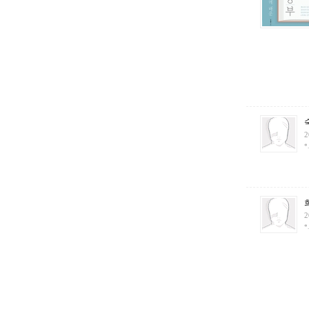
2
*
2
*