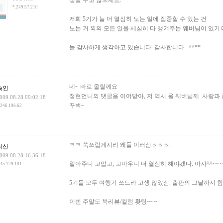
정말 수고 많으세요.
*.249.57.210
저희 5기가 늘 더 열심히 노는 일에 집중할 수 있는 건
노는 거 외의 모든 일을 세심히 다 챙겨주는 웨버님이 있기 
늘 감사하게 생각하고 있습니다. 감사합니다...^^**
네~ 바로 올릴께요
숙인
정현언니의 댓글을 이어받아, 저 역시 울 웨버님께 사랑과
009.08.28 09:02:18
꾸벅~
.246.196.63
ㅋㅋ 쑥쓰럽게시리 왜들 이러삼ㅎㅎㅎ.
희산
009.08.28 16:36:18
알아주니 고맙고, 고마우니 더 열심히 해야겠다. 아자^^~~~
.45.129.181
5기들 모두 여행기 쓰느라 고생 많았삼. 출판의 그날까지 힘
이번 주말도 북리뷰/컬럼 홧팅~~~