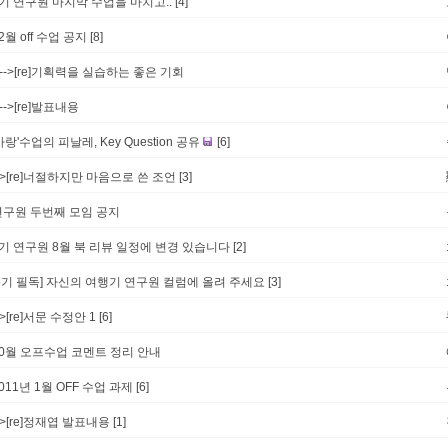
2기 연구원 마지막 수업을 마치고..
[4]
2월 off 수업 공지
[8]
--->[re]기획력을 실습하는 좋은 기회
--->[re]발표내용
사랑'수업의 피날레, Key Question 공유
[6]
->[re]너절하지만 마음으로 쓴 조언
[3]
연구원 두번째 모임 공지
5기 연구원 8월 북 리뷰 일정에 변경 있습니다
[2]
[5기 필독] 자신의 여행기 연구원 컬럼에 올려 주세요
[3]
->[re]서문 수정안 1
[6]
10월 오프수업 코멘트 정리 안내
011년 1월 OFF 수업 과제
[6]
->[re]정재엽 발표내용
[1]