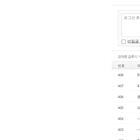
비밀글
요약문 감추기
번호
408
407
406
405
-
404
-
403