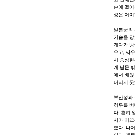
손에 떨어
성은 어이
일본군의 
기습을 당
게다가 방
우고, 싸
사 송상현
게 남문 
에서 배웠
버티지 못
부산성과 
하루를 버
다. 흔히
시가 이끄는
했다. 나