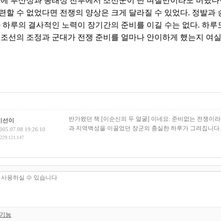
문에 부산성과 동래성 전투에서 조선군이 단 며칠만이라도 버텼다
련할 수 없었다면 전쟁의 양상은 크게 달라질 수 있었다. 정발과
나 하루의 결사적인 노력이 장기간의 준비를 이길 수는 없다. 하
 조선의 조정과 군대가 전쟁 준비를 얼마나 안이하게 했는지 여실
건
반가왔던 책 [이순신의 두 얼굴] 이네요. 준비없는 전쟁
이선이
과 지역백성을 이끌었던 장군의 충실한 하루가 그려집니다.
005.07.08 19:26:10
.229.121.147
 기능