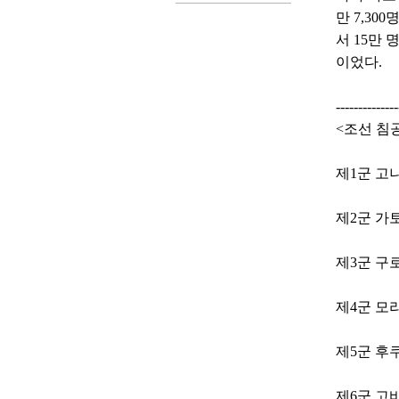
만 7,3
서 15만
이었다.
--------------
<조선 침
제1군 고니
제2군 가토
제3군 구로
제4군 모리
제5군 후쿠
제6군 고바