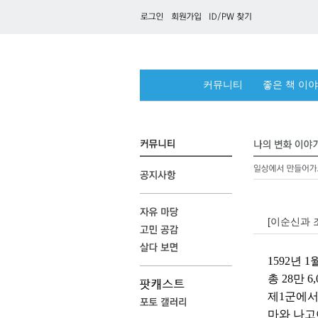
커뮤니티
좋은 책 이
[이순신과 
1592년
총 28만 
제1군에서 
마와 나고