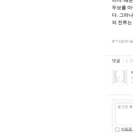
이다. 때
두보를 마
다. 그러
의 전투는
IP *.120.97.46
댓글
1 
2
*
비밀글