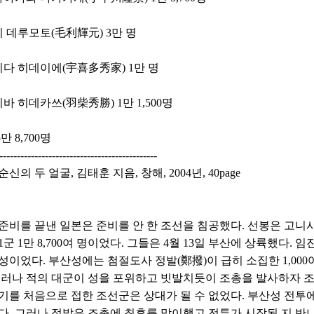
리 데루모토(毛利輝元) 3만 명
키다 히데이에(宇喜多秀家) 1만 명
바 히데카쓰(羽柴秀勝) 1만 1,500명
만 8,700명
---------------------------------------------
순신의 두 얼굴, 김태훈 지음, 창해, 2004년, 40page
일, 준비를 끝낸 일본은 준비를 안 한 조선을 침공했다. 선봉은 고
군 1만 8,700여 명이었다. 그들은 4월 13일 부산에 상륙했다.
성이었다. 부산성에는 첨절도사 정발(鄭撥)이 급히 소집한 1,00
그러나 적의 대군이 성을 포위하고 빗발치듯이 조총을 발사하자 
기를 처음으로 접한 조선군은 상대가 될 수 없었다. 부산성 전
다. 그러나 정발은 조총에 최후를 맞이했고 전투가 시작된 지 반