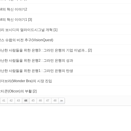
3M의 혁신 이야기2
3M의 혁신 이야기1
[3]
래리 보시디의 얼라이드시그널 개혁
[1]
스 슈왑의 비전 추구(VisionQuest)
난한 사람들을 위한 은행3 : 그라민 은행의 기업 이념과...
[2]
가난한 사람들을 위한 은행2 : 그라민 은행의 성과
가난한 사람들을 위한 은행1 : 그라민 은행의 탄생
더브라(Wonder Bra)의 시장 진입
티콘(Oticon)의 부활
[2]
41
42
43
44
45
46
47
48