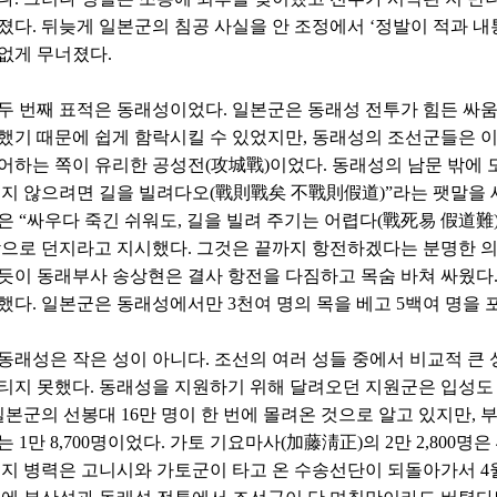
졌다. 뒤늦게 일본군의 침공 사실을 안 조정에서 ‘정발이 적과 내
없게 무너졌다.
두 번째 표적은 동래성이었다. 일본군은 동래성 전투가 힘든 싸움
했기 때문에 쉽게 함락시킬 수 있었지만, 동래성의 조선군들은 이
어하는 쪽이 유리한 공성전(攻城戰)이었다. 동래성의 남문 밖에 
우지 않으려면 길을 빌려다오(戰則戰矣 不戰則假道)”라는 팻말을 
은 “싸우다 죽긴 쉬워도, 길을 빌려 주기는 어렵다(戰死易 假道難
밖으로 던지라고 지시했다. 그것은 끝까지 항전하겠다는 분명한 
듯이 동래부사 송상현은 결사 항전을 다짐하고 목숨 바쳐 싸웠다.
했다. 일본군은 동래성에서만 3천여 명의 목을 베고 5백여 명을 
동래성은 작은 성이 아니다. 조선의 여러 성들 중에서 비교적 큰 
티지 못했다. 동래성을 지원하기 위해 달려오던 지원군은 입성도 
 일본군의 선봉대 16만 명이 한 번에 몰려온 것으로 알고 있지만,
 1만 8,700명이었다. 가토 기요마사(加藤淸正)의 2만 2,800명
머지 병력은 고니시와 가토군이 타고 온 수송선단이 되돌아가서 4