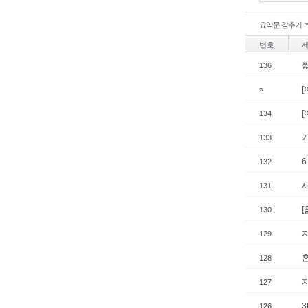
요약문 감추기
번호
짧
136
[
»
[
134
133
132
131
130
129
128
127
126