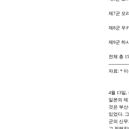
제7군 모
제8군 우
제9군 하시
전체 총 15
--------------
자료: * 이
4월 13
일본의 제1
것은 부산
있었다. 
군의 신무
고 전해진